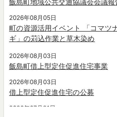
飯島町地域公共交通協議会会議報
着
情
2026年08月05日
報
町の資源活用イベント 「コマツ
ギ」の苅込作業と草木染め
2026年08月03日
飯島町借上型定住促進住宅事業
2026年08月03日
借上型定住促進住宅の公募
2026年07月31日