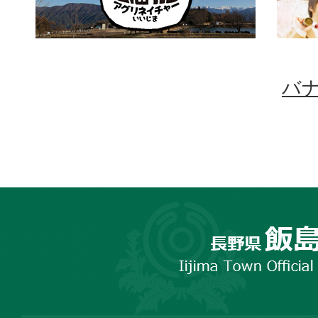
バ
長
野
市
飯
島