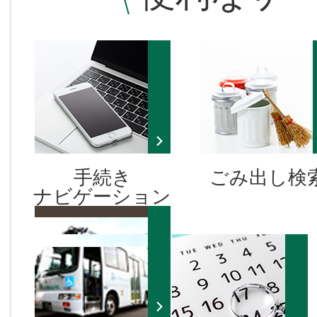
2026年07月22日
母子手帳アプリ「いいじますくす
2026年07月19日
広報いいじま未来飛行（令和8年
月）
手続き
ごみ出し検
ナビゲーション
2026年07月17日
第1回いいちゃんモルック大会開
ついて
2026年07月17日