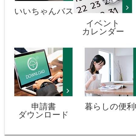
物価高騰対策事業「いいじまプラ
いいちゃんバス
イベント
2026年07月17日
カレンダー
いいじま 日本語（にほんご）教
（きょうしつ）
申請書
暮らしの便利
ダウンロード