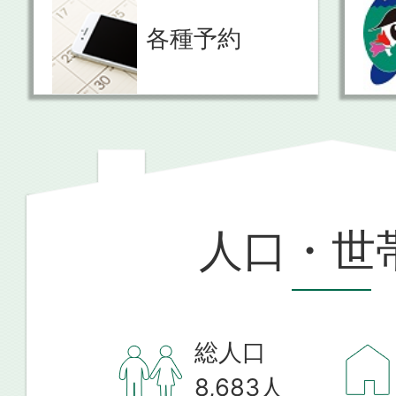
各種予約
人口・世
総人口
8,683
人