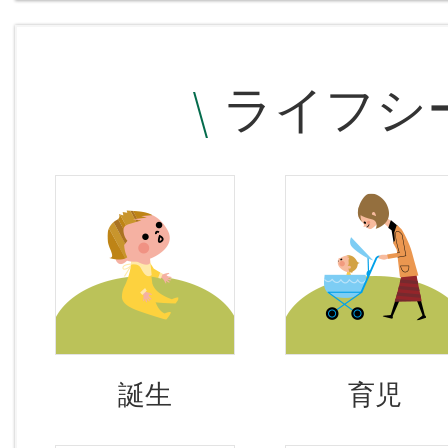
ライフシ
誕生
育児