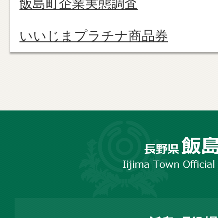
飯島町企業実態調査
いいじまプラチナ商品券
長
野
市
飯
島
町