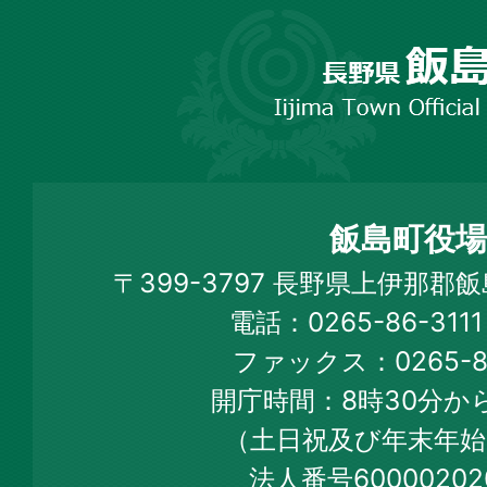
長
野
市
飯
島
町
飯島町役場
Iijima
〒399-3797 長野県上伊那郡
Town
電話：0265-86-31
Official
ファックス：0265-86
Web
開庁時間：8時30分から
Site
（土日祝及び年末年始
法人番号60000202