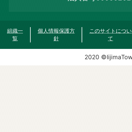
組織一
個人情報保護方
このサイトについ
覧
針
て
2020 ©IijimaTo