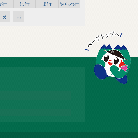
な行
は行
ま行
やらわ行
え
お