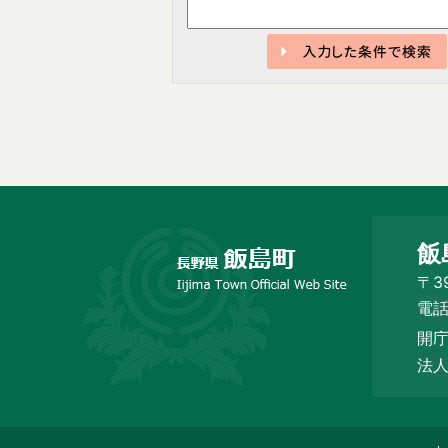
長
飯
野
市
〒3
飯
電話
島
開庁
町
Iijima
法人
Town
Official
Web
Site