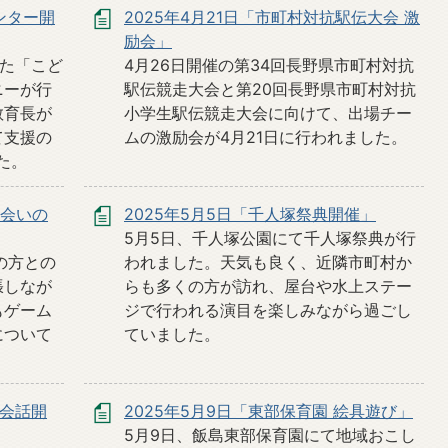
ンター開
2025年4月21日「市町村対抗駅伝大会 激
励会」
れた「こど
4月26日開催の第34回長野県市町村対抗
ニーが行
駅伝競走大会と第20回長野県市町村対抗
教育長が
小学生駅伝競走大会に向けて、出場チー
て支援の
ムの激励会が4月21日に行われました。
た。
出会いの
2025年5月5日「千人塚祭典開催」
5月5日、千人塚公園にて千人塚祭典が行
の方との
われました。天気も良く、近隣市町村か
張しなが
らも多くの方が訪れ、屋台や水上ステー
もゲーム
ジで行われる演目を楽しみながら過ごし
について
ていました。
英会話開
2025年5月9日「東部保育園 絵具遊び」
5月9日、飯島東部保育園にて地域おこし