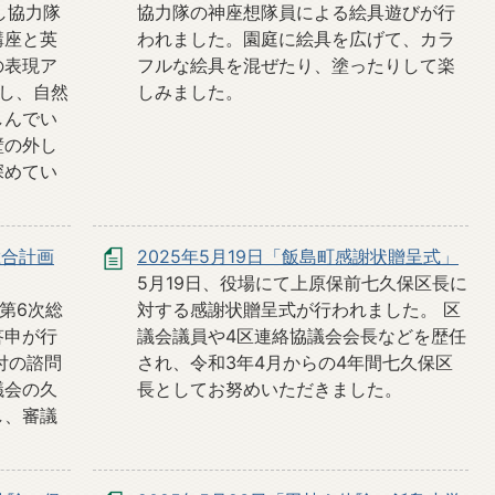
し協力隊
協力隊の神座想隊員による絵具遊びが行
講座と英
われました。園庭に絵具を広げて、カラ
の表現ア
フルな絵具を混ぜたり、塗ったりして楽
し、自然
しみました。
しんでい
壁の外し
深めてい
総合計画
2025年5月19日「飯島町感謝状贈呈式」
5月19日、役場にて上原保前七久保区長に
第6次総
対する感謝状贈呈式が行われました。 区
答申が行
議会議員や4区連絡協議会会長などを歴任
付の諮問
され、令和3年4月からの4年間七久保区
議会の久
長としてお努めいただきました。
し、審議