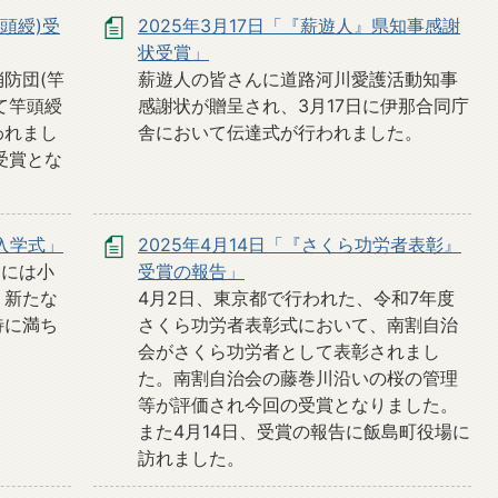
竿頭綬)受
2025年3月17日「『薪遊人』県知事感謝
状受賞」
防団(竿
薪遊人の皆さんに道路河川愛護活動知事
て竿頭綬
感謝状が贈呈され、3月17日に伊那合同庁
われまし
舎において伝達式が行われました。
受賞とな
・入学式」
2025年4月14日「『さくら功労者表彰』
日には小
受賞の報告」
。新たな
4月2日、東京都で行われた、令和7年度
待に満ち
さくら功労者表彰式において、南割自治
会がさくら功労者として表彰されまし
た。南割自治会の藤巻川沿いの桜の管理
等が評価され今回の受賞となりました。
また4月14日、受賞の報告に飯島町役場に
訪れました。