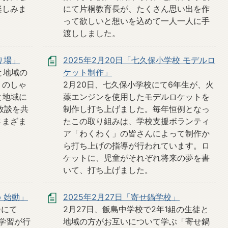
楽しみま
にて片桐教育長が、たくさん思い出を作
って欲しいと想いを込めて一人一人に手
渡ししました。
り場」
2025年2月20日「七久保小学校 モデルロ
と地域の
ケット制作」
）のしゃ
2月20日、七久保小学校にて6年生が、火
と地域に
薬エンジンを使用したモデルロケットを
敗談を共
制作し打ち上げました。毎年恒例となっ
さまざま
たこの取り組みは、学校支援ボランティ
ア「わくわく」の皆さんによって制作か
ら打ち上げの指導が行われています。ロ
ケットに、児童がそれぞれ将来の夢を書
いて、打ち上げました。
mp 始動」
2025年2月27日「寄せ鍋学校」
ーにて
2月27日、飯島中学校で2年1組の生徒と
前学習が行
地域の方がお互いについて学ぶ「寄せ鍋