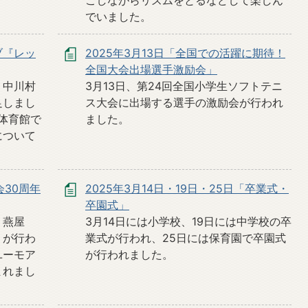
こしながらリズムをとるなどして楽しん
でいました。
ブ『レッ
2025年3月13日「全国での活躍に期待！
全国大会出場選手激励会」
・中川村
3月13日、第24回全国小学生ソフトテニ
足しまし
ス大会に出場する選手の激励会が行われ
島体育館で
ました。
について
会30周年
2025年3月14日・19日・25日「卒業式・
卒園式」
 燕屋
3月14日には小学校、19日には中学校の卒
」が行わ
業式が行われ、25日には保育園で卒園式
ユーモア
が行われました。
まれまし