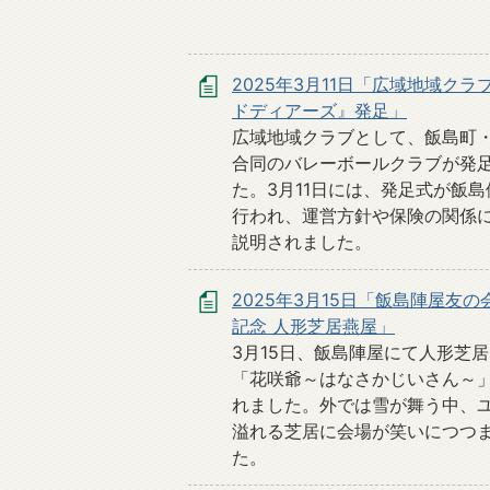
2025年3月11日「広域地域クラ
ドディアーズ』発足」
広域地域クラブとして、飯島町
合同のバレーボールクラブが発
た。3月11日には、発足式が飯
行われ、運営方針や保険の関係
説明されました。
2025年3月15日「飯島陣屋友の
記念 人形芝居燕屋」
3月15日、飯島陣屋にて人形芝居
「花咲爺～はなさかじいさん～
れました。外では雪が舞う中、
溢れる芝居に会場が笑いにつつ
た。