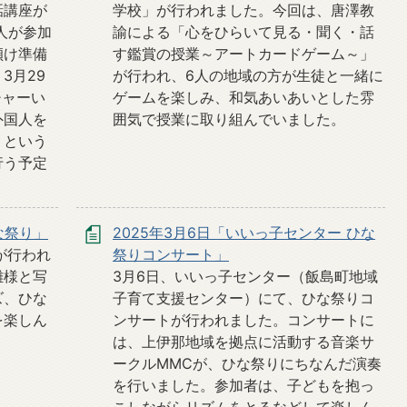
話講座が
学校」が行われました。今回は、唐澤教
人が参加
諭による「心をひらいて見る・聞く・話
傾け準備
す鑑賞の授業～アートカードゲーム～」
3月29
が行われ、6人の地域の方が生徒と一緒に
チャーい
ゲームを楽しみ、和気あいあいとした雰
外国人を
囲気で授業に取り組んでいました。
」という
行う予定
な祭り」
2025年3月6日「いいっ子センター ひな
が行われ
祭りコンサート」
雛様と写
3月6日、いいっ子センター（飯島町地域
ズ、ひな
子育て支援センター）にて、ひな祭りコ
を楽しん
ンサートが行われました。コンサートに
は、上伊那地域を拠点に活動する音楽サ
ークルMMCが、ひな祭りにちなんだ演奏
を行いました。参加者は、子どもを抱っ