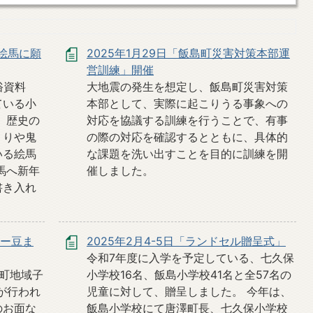
&絵馬に願
2025年1月29日「飯島町災害対策本部運
営訓練」開催
俗資料
大地震の発生を想定し、飯島町災害対策
ている小
本部として、実際に起こりうる事象への
 歴史の
対応を協議する訓練を行うことで、有事
くりや鬼
の際の対応を確認するとともに、具体的
いる絵馬
な課題を洗い出すことを目的に訓練を開
馬へ新年
催しました。
書き入れ
ター豆ま
2025年2月4-5日「ランドセル贈呈式」
令和7年度に入学を予定している、七久保
島町地域子
小学校16名、飯島小学校41名と全57名の
が行われ
児童に対して、贈呈しました。 今年は、
のお面な
飯島小学校にて唐澤町長、七久保小学校