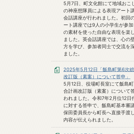
5月7日、町文化館にて地域おこ
の神座想隊員による表現アート
会話講座が行われました。初回
ート講座では9人の小学生が参加
の素材を使った自由な表現を楽
ました。英会話講座では、心の
方を学び、参加者同士で交流を
ました。
2025年5月12日「飯島町第6次
改訂版（素案）について答申」
5月12日、役場町長室にて飯島町
合計画改訂版（素案）について
われました。令和7年2月位12日
に対する答申で、飯島町基本審
保田委員長から町長へ直接手渡
内容が伝えられました。