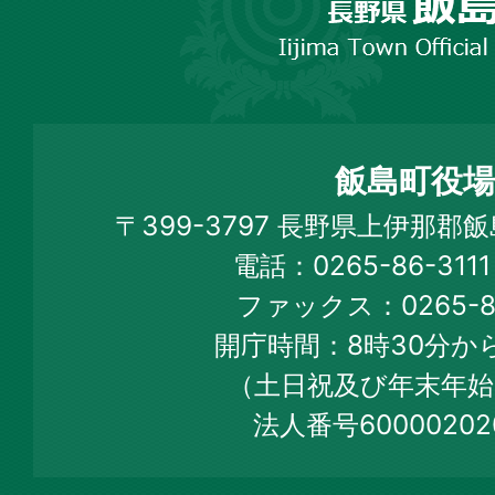
野
市
飯
島
町
飯島町役場
Iijima
〒399-3797 長野県上伊那郡
Town
電話：0265-86-31
Official
ファックス：0265-86
Web
開庁時間：8時30分から
Site
（土日祝及び年末年始
法人番号60000202