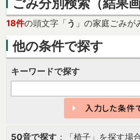
ごみ分別検索
（結果
18件
の頭文字「
う
」の
家庭ごみ
が
他の条件で探す
キーワードで探す
50音で探す
：「椅子」を探す場