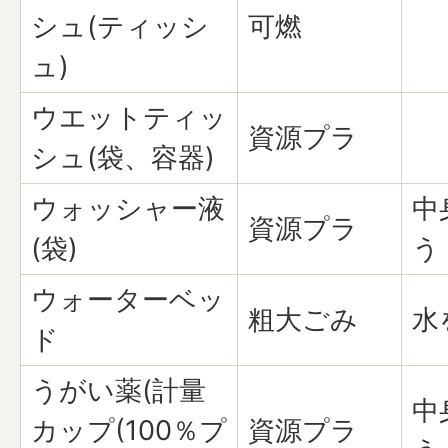
シュ(ティッシ
可燃
ュ)
ウエットティッ
資源プラ
シュ(袋、容器)
ウォッシャー液
中
資源プラ
(袋)
う
ウォーターベッ
粗大ごみ
水
ド
うがい薬(計量
中
カップ(100％プ
資源プラ