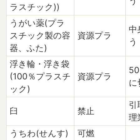
う
ラスチック))
うがい薬(プラ
中
スチック製の容
資源プラ
う
器、ふた)
浮き輪・浮き袋
5
(100％プラスチ
資源プラ
に
ック)
引
臼
禁止
理
うちわ(せんす)
可燃