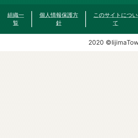
組織一
個人情報保護方
このサイトについ
覧
針
て
2020 ©IijimaTo