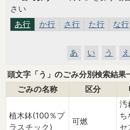
さい
あ行
か行
さ行
た行
な行
あ
い
う
頭文字「
う
」の
ごみ分別検索
結果
ごみの名称
区分
汚
植木鉢(100％プ
ち
可燃
ラスチック)
セ