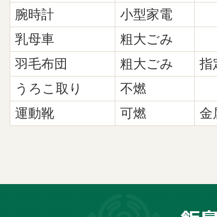
腕時計
小型家電
乳母車
粗大ごみ
羽毛布団
粗大ごみ
指
うろこ取り
不燃
運動靴
可燃
金
長