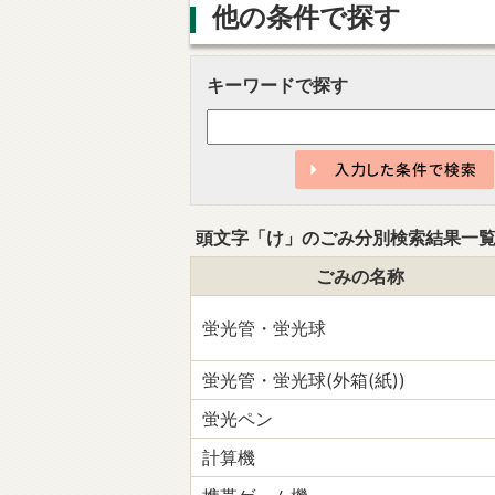
他の条件で探す
キーワードで探す
頭文字「
け
」の
ごみ分別検索
結果一
ごみの名称
蛍光管・蛍光球
蛍光管・蛍光球(外箱(紙))
蛍光ペン
計算機