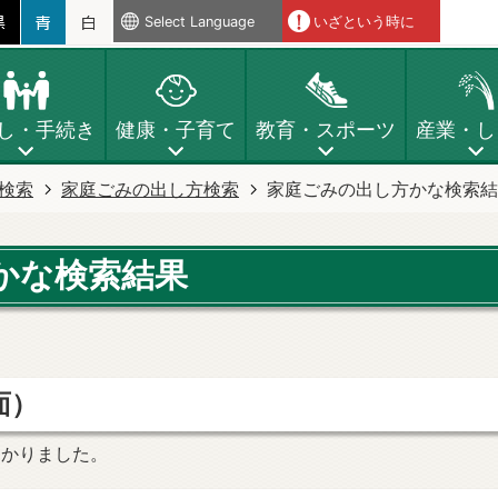
Select Language
いざという時に
し・手続き
健康・子育て
教育・スポーツ
産業・し
検索
家庭ごみの出し方検索
家庭ごみの出し方かな検索結
かな検索結果
面）
つかりました。