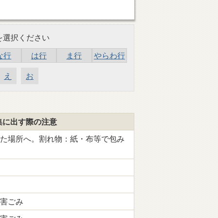
を選択ください
な行
は行
ま行
やらわ行
え
お
集に出す際の注意
た場所へ。割れ物：紙・布等で包み
害ごみ