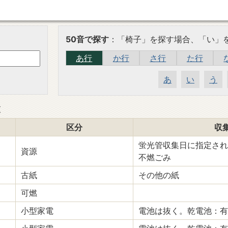
50音で探す
：「椅子」を探す場合、「い」
あ行
か行
さ行
た行
あ
い
う
覧
区分
収
蛍光管収集日に指定され
資源
不燃ごみ
古紙
その他の紙
可燃
小型家電
電池は抜く。乾電池：有