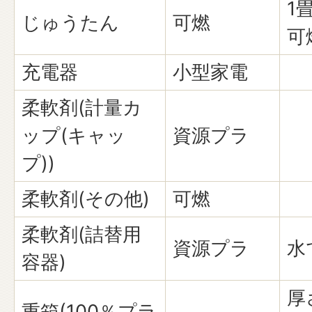
1
じゅうたん
可燃
可
充電器
小型家電
柔軟剤(計量カ
ップ(キャッ
資源プラ
プ))
柔軟剤(その他)
可燃
柔軟剤(詰替用
資源プラ
水
容器)
厚
重箱(100％プラ