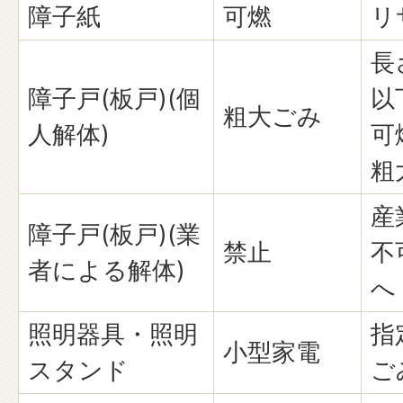
障子紙
可燃
リ
長
障子戸(板戸)(個
以
粗大ごみ
人解体)
可
粗
産
障子戸(板戸)(業
禁止
不
者による解体)
へ
照明器具・照明
指
小型家電
スタンド
ご