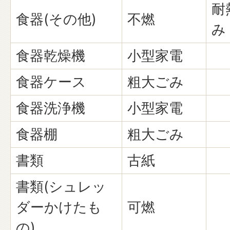
耐
食器(その他)
不燃
み
食器乾燥機
小型家電
食器ケース
粗大ごみ
食器洗浄機
小型家電
食器棚
粗大ごみ
書類
古紙
書類(シュレッ
ダーかけたも
可燃
の)