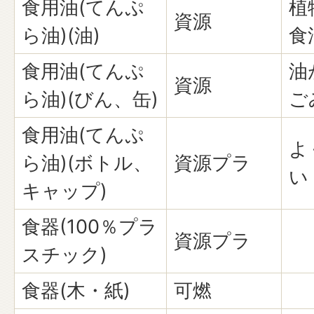
食用油(てんぷ
植
資源
ら油)(油)
食
食用油(てんぷ
油
資源
ら油)(びん、缶)
ご
食用油(てんぷ
よ
ら油)(ボトル、
資源プラ
い
キャップ)
食器(100％プラ
資源プラ
スチック)
食器(木・紙)
可燃