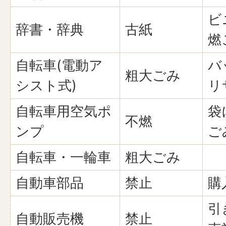
ビ
辞書・辞典
古紙
燃
自転車(電動ア
バ
粗大ごみ
シスト式)
リ
自転車用空気ポ
袋
不燃
ンプ
ご
自転車・一輪車
粗大ごみ
自動車部品
禁止
購
引
自動販売機
禁止