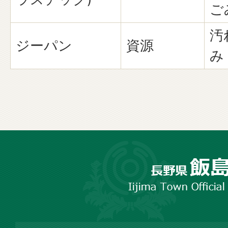
ご
汚
ジーパン
資源
み
長
野
市
飯
島