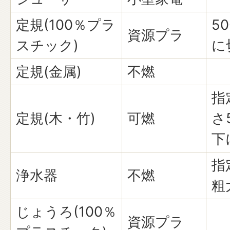
定規(100％プラ
5
資源プラ
スチック)
に
定規(金属)
不燃
指
定規(木・竹)
可燃
さ
下
指
浄水器
不燃
粗
じょうろ(100％
資源プラ