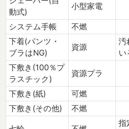
シェーバー(自
小型家電
動式)
システム手帳
不燃
下着(パンツ・
汚
資源
ブラはNG)
い
下敷き(100％プ
資源プラ
ラスチック)
下敷き(紙)
可燃
下敷き(その他)
不燃
指
七輪
不燃