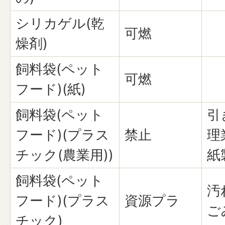
シリカゲル(乾
可燃
燥剤)
飼料袋(ペット
可燃
フード)(紙)
飼料袋(ペット
引
フード)(プラス
禁止
理
チック(農業用))
紙
飼料袋(ペット
汚
フード)(プラス
資源プラ
ご
チック)