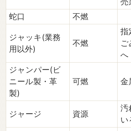
売
蛇口
不燃
指
ジャッキ(業務
不燃
ご
用以外)
へ
ジャンパー(ビ
ニール製・革
可燃
金
製)
汚
ジャージ
資源
い