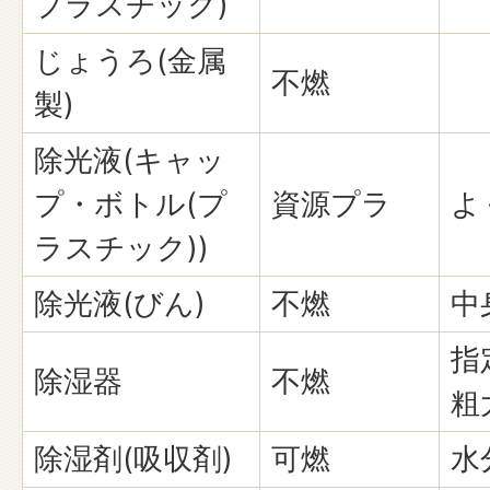
プラスチック)
じょうろ(金属
不燃
製)
除光液(キャッ
プ・ボトル(プ
資源プラ
よ
ラスチック))
除光液(びん)
不燃
中
指
除湿器
不燃
粗
除湿剤(吸収剤)
可燃
水