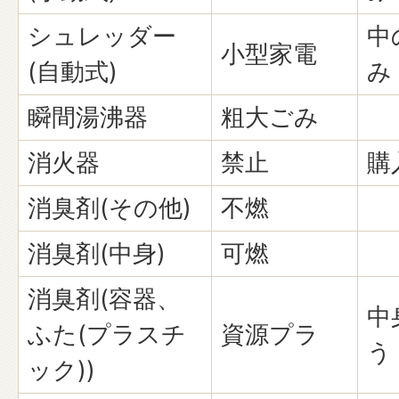
シュレッダー
中
小型家電
(自動式)
み
瞬間湯沸器
粗大ごみ
消火器
禁止
購
消臭剤(その他)
不燃
消臭剤(中身)
可燃
消臭剤(容器、
中
ふた(プラスチ
資源プラ
う
ック))