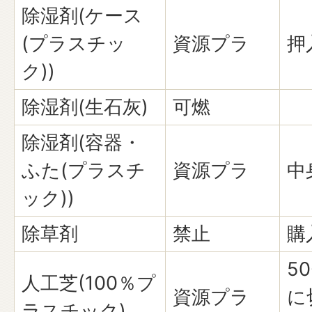
除湿剤(ケース
(プラスチッ
資源プラ
押
ク))
除湿剤(生石灰)
可燃
除湿剤(容器・
ふた(プラスチ
資源プラ
中
ック))
除草剤
禁止
購
5
人工芝(100％プ
資源プラ
に
ラスチック)