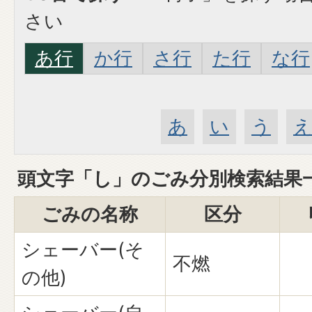
さい
あ行
か行
さ行
た行
な行
あ
い
う
頭文字「
し
」の
ごみ分別検索
結果
ごみの名称
区分
シェーバー(そ
不燃
の他)