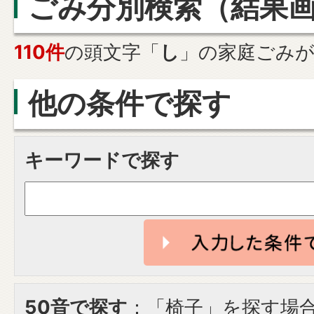
ごみ分別検索
（結果
110件
の頭文字「
し
」の
家庭ごみ
他の条件で探す
キーワードで探す
50音で探す
：「椅子」を探す場