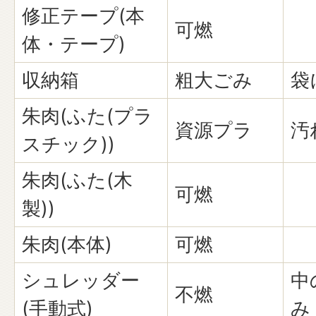
修正テープ(本
可燃
体・テープ)
収納箱
粗大ごみ
袋
朱肉(ふた(プラ
資源プラ
汚
スチック))
朱肉(ふた(木
可燃
製))
朱肉(本体)
可燃
シュレッダー
中
不燃
(手動式)
み