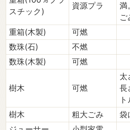
資源プラ
満
スチック)
ご
重箱(木製)
可燃
数珠(石)
不燃
数珠(木製)
可燃
太
樹木
可燃
長
ト
樹木
粗大ごみ
袋
ジューサー
小型家電