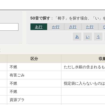
50音で探す
：「椅子」を探す場合、「い」
あ行
か行
さ行
た行
あ
い
う
覧
区分
収
不燃
ただし水銀の含まれるも
有害ごみ
不燃
指定袋に入らないものは
不燃
資源プラ