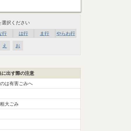
を選択ください
な行
は行
ま行
やらわ行
え
お
集に出す際の注意
のは有害ごみへ
粗大ごみ