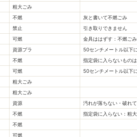
粗大ごみ
不燃
灰と書いて不燃ごみ
禁止
引き取りできません
可燃
金具ははずす：不燃ごみ
資源プラ
50センチメートル以下
不燃
指定袋に入らないものは
可燃
50センチメートル以下
粗大ごみ
粗大ごみ
資源
汚れが落ちない・破れて
不燃
指定袋に入らない：粗大
不燃
可燃