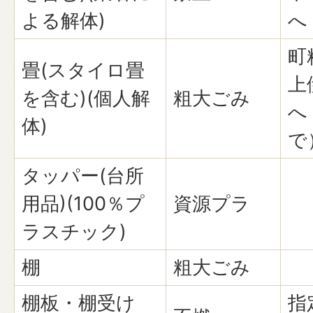
よる解体)
へ
町
畳(スタイロ畳
上
を含む)(個人解
粗大ごみ
へ
体)
で
タッパー(台所
用品)(100％プ
資源プラ
ラスチック)
棚
粗大ごみ
棚板・棚受け
指