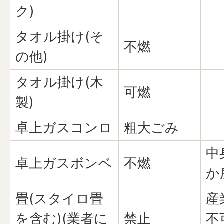
ク)
タオル掛け(そ
不燃
の他)
タオル掛け(木
可燃
製)
卓上ガスコンロ
粗大ごみ
中
卓上ガスボンベ
不燃
か
畳(スタイロ畳
産
を含む)(業者に
禁止
不