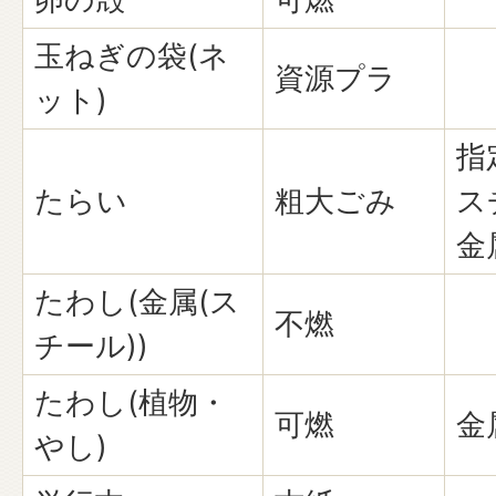
玉ねぎの袋(ネ
資源プラ
ット)
指
たらい
粗大ごみ
ス
金
たわし(金属(ス
不燃
チール))
たわし(植物・
可燃
金
やし)