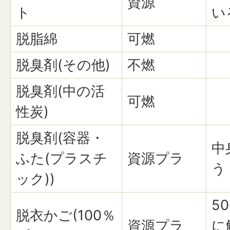
資源
ト
い
脱脂綿
可燃
脱臭剤(その他)
不燃
脱臭剤(中の活
可燃
性炭)
脱臭剤(容器・
中
ふた(プラスチ
資源プラ
う
ック))
5
脱衣かご(100％
資源プラ
に