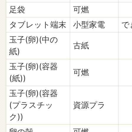
足袋
可燃
タブレット端末
小型家電
で
玉子(卵)(中の
古紙
紙)
玉子(卵)(容器
可燃
(紙))
玉子(卵)(容器
(プラスチッ
資源プラ
ク))
卵の殻
可燃