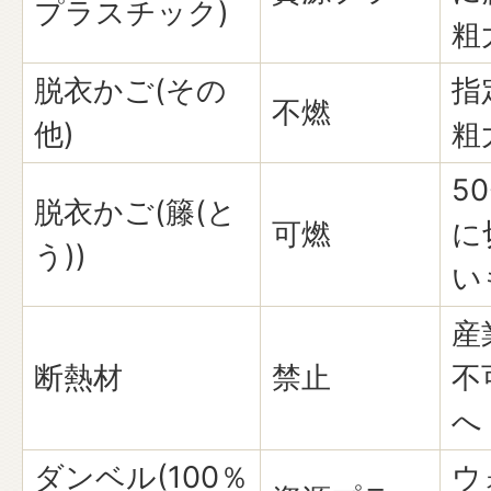
プラスチック)
粗
脱衣かご(その
指
不燃
他)
粗
5
脱衣かご(籐(と
可燃
に
う))
い
産
断熱材
禁止
不
へ
ダンベル(100％
ウ