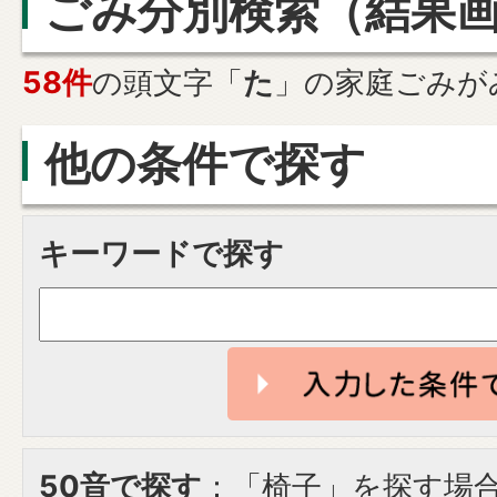
ごみ分別検索
（結果
58件
の頭文字「
た
」の
家庭ごみ
が
他の条件で探す
キーワードで探す
50音で探す
：「椅子」を探す場