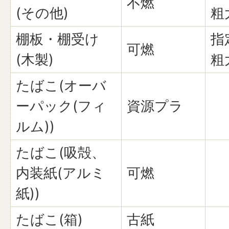
不燃
(その他)
粗
棚板・棚受け
指
可燃
(木製)
粗
たばこ(オーバ
ーパック(フィ
資源プラ
ルム))
たばこ(吸殻、
内装紙(アルミ
可燃
紙))
たばこ(箱)
古紙