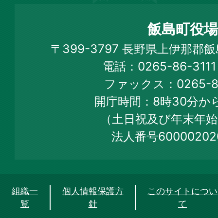
島
町
飯島町役場
Iijima
〒399-3797 長野県上伊那郡
Town
電話：0265-86-31
Official
ファックス：0265-86
Web
開庁時間：8時30分から
Site
（土日祝及び年末年始
法人番号60000202
組織一
個人情報保護方
このサイトについ
覧
針
て