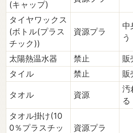
(キャップ)
タイヤワックス
中
(ボトル(プラス
資源プラ
う
チック))
太陽熱温水器
禁止
販
タイル
禁止
販
汚
タオル
資源
る
タオル掛け(10
0％プラスチッ
資源プラ