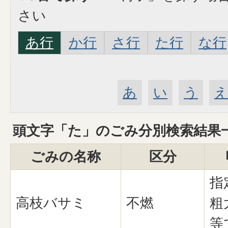
さい
あ行
か行
さ行
た行
な行
あ
い
う
頭文字「
た
」の
ごみ分別検索
結果
ごみの名称
区分
指
高枝バサミ
不燃
粗
等