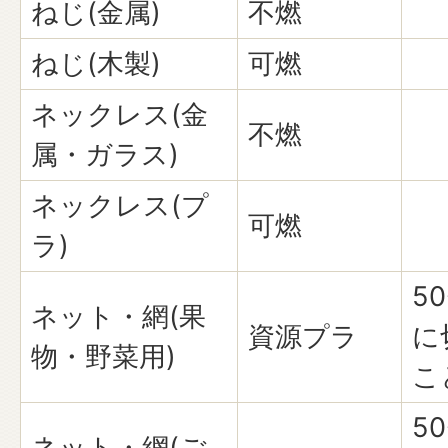
ねじ(金属)
不燃
ねじ(木製)
可燃
ネックレス(金
不燃
属・ガラス)
ネックレス(プ
可燃
ラ)
5
ネット・網(果
資源プラ
に
物・野菜用)
こ
5
ネット・網(ご