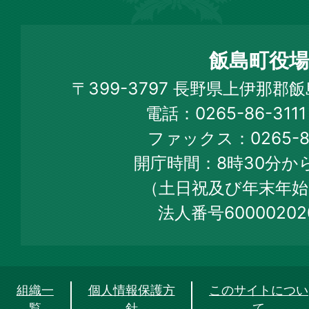
飯
島
町
飯島町役場
Iijima
〒399-3797 長野県上伊那郡
Town
電話：0265-86-31
Official
ファックス：0265-86
Web
開庁時間：8時30分から
Site
（土日祝及び年末年始
法人番号60000202
組織一
個人情報保護方
このサイトについ
覧
針
て