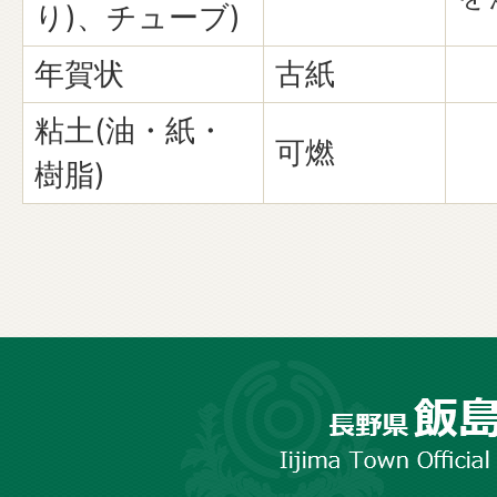
り)、チューブ)
年賀状
古紙
粘土(油・紙・
可燃
樹脂)
長
野
市