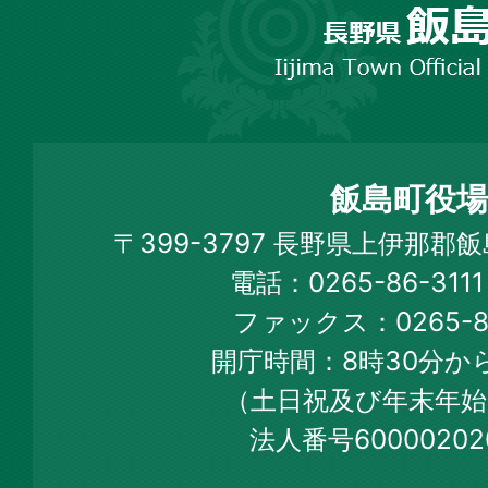
野
市
飯
島
町
飯島町役場
Iijima
〒399-3797 長野県上伊那郡
Town
電話：0265-86-31
Official
ファックス：0265-86
Web
開庁時間：8時30分から
Site
（土日祝及び年末年始
法人番号60000202