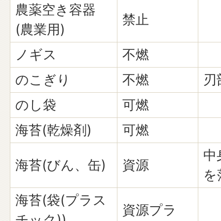
農薬空き容器
禁止
(農業用)
ノギス
不燃
のこぎり
不燃
刃
のし袋
可燃
海苔(乾燥剤)
可燃
中
海苔(びん、缶)
資源
を
海苔(袋(プラス
資源プラ
チック))