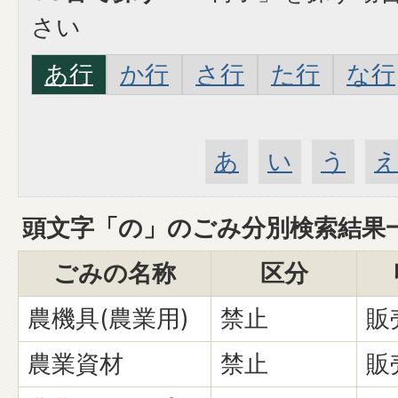
さい
あ行
か行
さ行
た行
な行
あ
い
う
頭文字「
の
」の
ごみ分別検索
結果
ごみの名称
区分
農機具(農業用)
禁止
販
農業資材
禁止
販