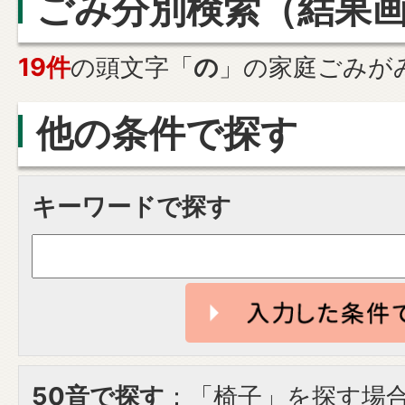
ごみ分別検索
（結果
19件
の頭文字「
の
」の
家庭ごみ
が
他の条件で探す
キーワードで探す
50音で探す
：「椅子」を探す場