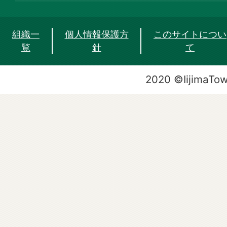
組織一
個人情報保護方
このサイトについ
覧
針
て
2020 ©IijimaTo