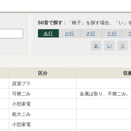
50音で探す
：「椅子」を探す場合、「い」
あ行
か行
さ行
た行
あ
い
う
覧
区分
収
資源プラ
可燃ごみ
金属は取り、不燃ごみ。
小型家電
粗大ごみ
小型家電