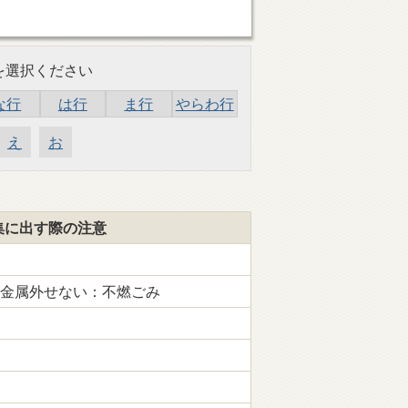
を選択ください
な行
は行
ま行
やらわ行
え
お
集に出す際の注意
金属外せない：不燃ごみ