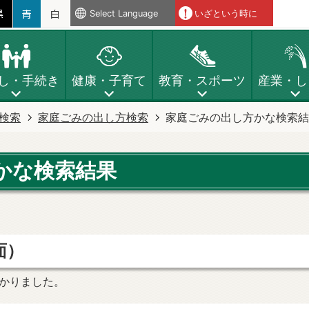
Select Language
いざという時に
し・手続き
健康・子育て
教育・スポーツ
産業・し
検索
家庭ごみの出し方検索
家庭ごみの出し方かな検索結
かな検索結果
面）
かりました。