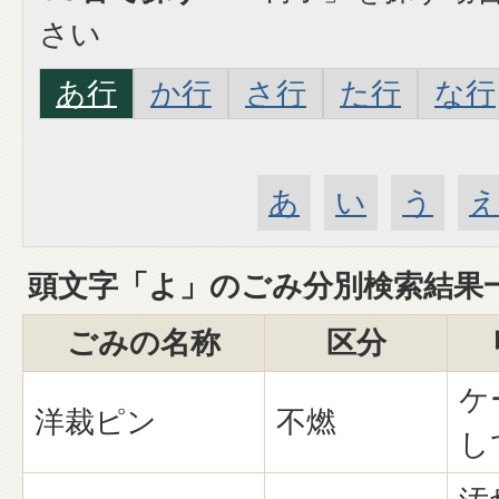
さい
あ行
か行
さ行
た行
な行
あ
い
う
頭文字「
よ
」の
ごみ分別検索
結果
ごみの名称
区分
ケ
洋裁ピン
不燃
し