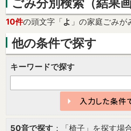
ごみ分別検索
（結果
10件
の頭文字「
よ
」の
家庭ごみ
が
他の条件で探す
キーワードで探す
50音で探す
：「椅子」を探す場