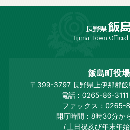
長
野
市
飯
島
町
飯島町役場
Iijima
〒399-3797 長野県上伊那郡
Town
電話：0265-86-31
Official
ファックス：0265-86
Web
開庁時間：8時30分から
Site
（土日祝及び年末年始