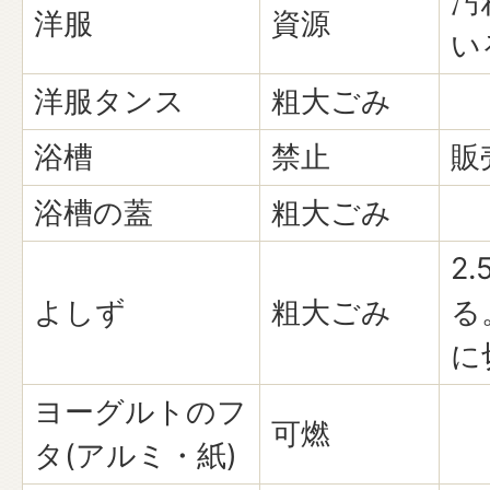
汚
洋服
資源
い
洋服タンス
粗大ごみ
浴槽
禁止
販
浴槽の蓋
粗大ごみ
2
よしず
粗大ごみ
る
に
ヨーグルトのフ
可燃
タ(アルミ・紙)