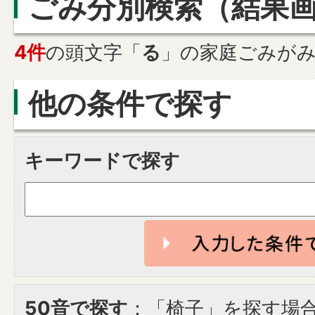
ごみ分別検索
（結果
4件
の頭文字「
る
」の
家庭ごみ
が
他の条件で探す
キーワードで探す
50音で探す
：「椅子」を探す場