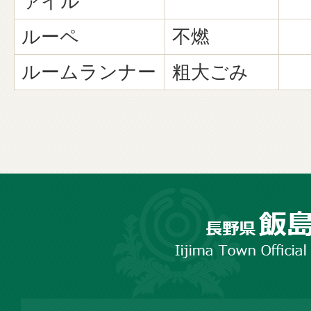
ァイル
ルーペ
不燃
ルームランナー
粗大ごみ
長
野
市
飯
島