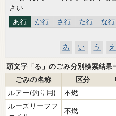
さい
あ行
か行
さ行
た行
な行
あ
い
う
頭文字「
る
」の
ごみ分別検索
結果
ごみの名称
区分
ルアー(釣り用)
不燃
ルーズリーフフ
不燃