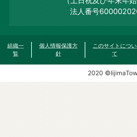
（土日祝及び年末年始
法人番号60000202
組織一
個人情報保護方
このサイトについ
覧
針
て
2020 ©IijimaTo