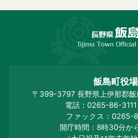
長
野
市
飯
島
町
飯島町役場
Iijima
〒399-3797 長野県上伊那郡
Town
電話：0265-86-31
Official
ファックス：0265-86
Web
開庁時間：8時30分から
Site