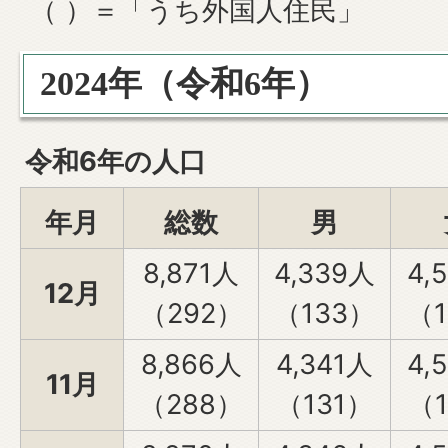
（ ）＝「うち外国人住民」
2024年（令和6年）
令和6年の人口
年月
総数
男
8,871人
4,339人
4,
12月
（292）
（133）
（1
8,866人
4,341人
4,
11月
（288）
（131）
（1