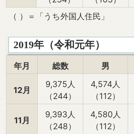
（ ）＝「うち外国人住民」
2019年（令和元年）
年月
総数
男
9,375人
4,574人
12月
（244）
（112）
9,393人
4,580人
11月
（248）
（112）