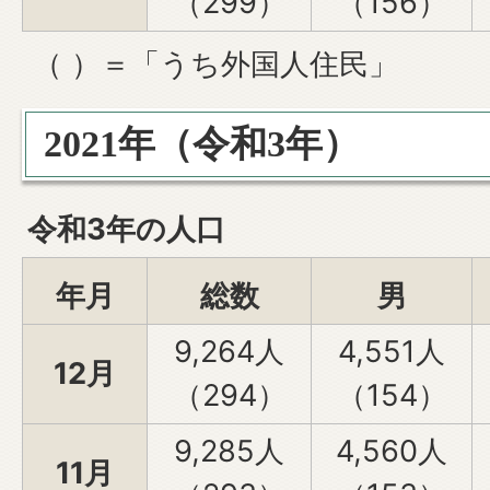
（299）
（156）
（ ）＝「うち外国人住民」
2021年（令和3年）
令和3年の人口
年月
総数
男
9,264人
4,551人
12月
（294）
（154）
9,285人
4,560人
11月