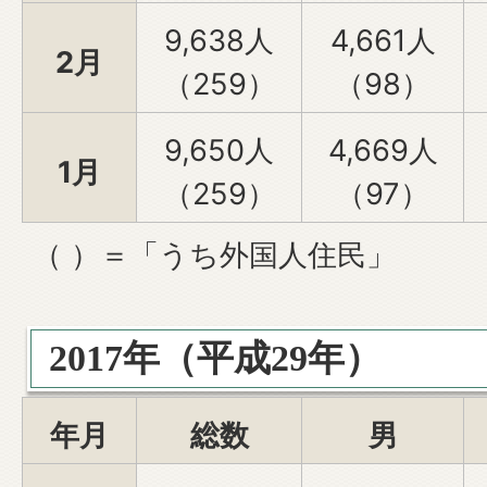
9,638人
4,661人
2月
（259）
（98）
9,650人
4,669人
1月
（259）
（97）
（ ）＝「うち外国人住民」
2017年（平成29年）
年月
総数
男