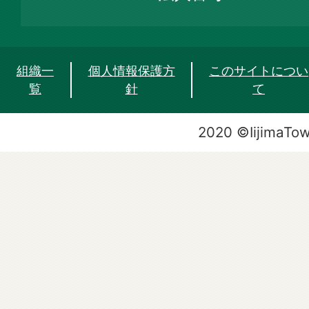
組織一
個人情報保護方
このサイトについ
覧
針
て
2020 ©IijimaTo