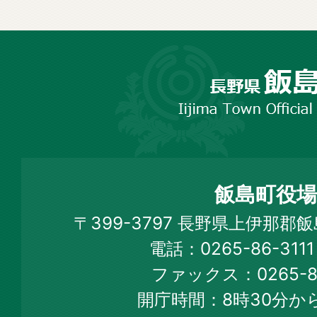
長
野
市
飯
島
町
飯島町役場
Iijima
〒399-3797 長野県上伊那郡
Town
電話：0265-86-31
Official
ファックス：0265-86
Web
開庁時間：8時30分から
Site