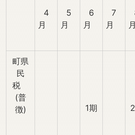
4
5
6
7
月
月
月
月
町県
民
税
(普
1期
徴)