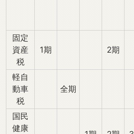
固定
資産
1期
2期
税
軽自
動車
全期
税
国民
健康