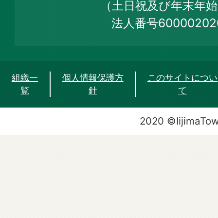
（土日祝及び年末年始
法人番号60000202
組織一
個人情報保護方
このサイトについ
覧
針
て
2020 ©IijimaTo