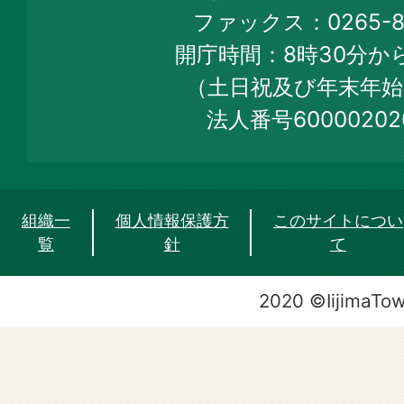
Official
ファックス：0265-86
Web
開庁時間：8時30分から
Site
（土日祝及び年末年始
法人番号60000202
組織一
個人情報保護方
このサイトについ
覧
針
て
2020 ©IijimaTo