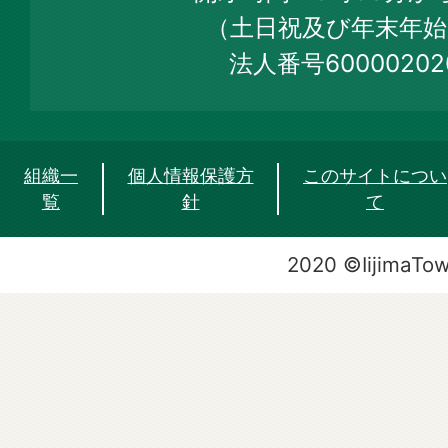
Site
（土日祝及び年末年始
法人番号60000202
組織一
個人情報保護方
このサイトについ
覧
針
て
2020 ©IijimaTo