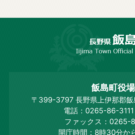
長
野
市
飯
島
町
飯島町役場
Iijima
〒399-3797 長野県上伊那郡
Town
電話：0265-86-31
Official
ファックス：0265-86
Web
開庁時間：8時30分から