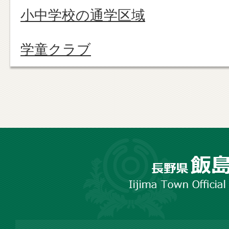
小中学校の通学区域
学童クラブ
長
野
市
飯
島