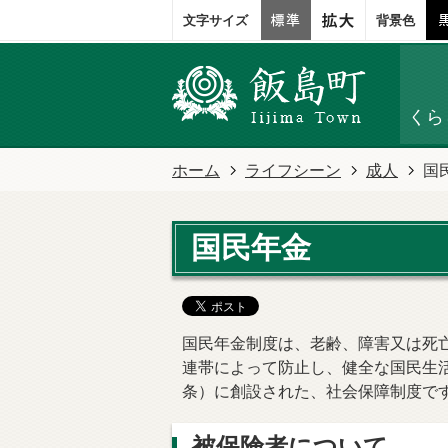
文字サイズ
背景色
くら
ホーム
ライフシーン
成人
国
国民年金
国民年金制度は、老齢、障害又は死
連帯によって防止し、健全な国民生
条）に創設された、社会保障制度で
被保険者について