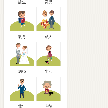
誕生
育児
教育
成人
結婚
生活
壮年
老後