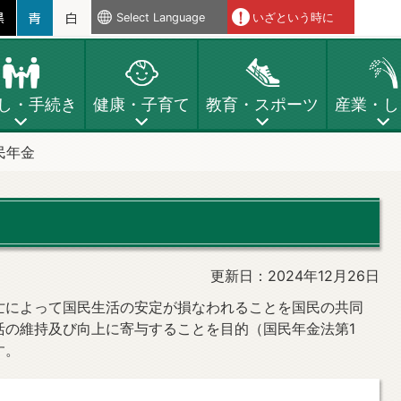
Select Language
いざという時に
し・手続き
健康・子育て
教育・スポーツ
産業・し
民年金
更新日：2024年12月26日
亡によって国民生活の安定が損なわれることを国民の共同
活の維持及び向上に寄与することを目的（国民年金法第1
す。