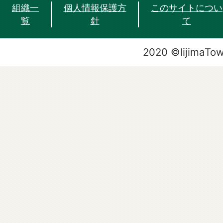
組織一
個人情報保護方
このサイトについ
覧
針
て
2020 ©IijimaTo