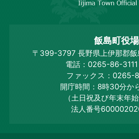
市
飯
島
町
飯島町役場
Iijima
〒399-3797 長野県上伊那郡
Town
電話：0265-86-31
Official
ファックス：0265-86
Web
開庁時間：8時30分から
Site
（土日祝及び年末年始
法人番号60000202