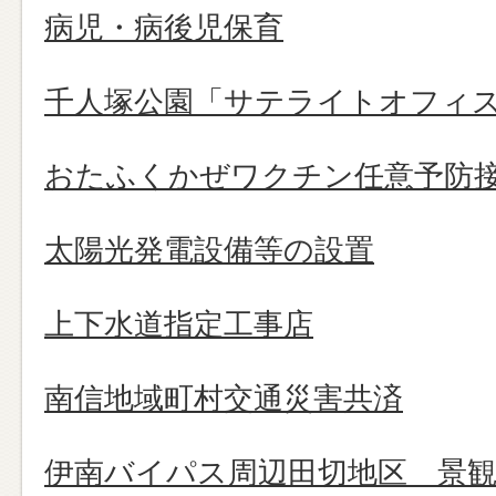
病児・病後児保育
千人塚公園「サテライトオフィ
おたふくかぜワクチン任意予防
太陽光発電設備等の設置
上下水道指定工事店
南信地域町村交通災害共済
伊南バイパス周辺田切地区 景観