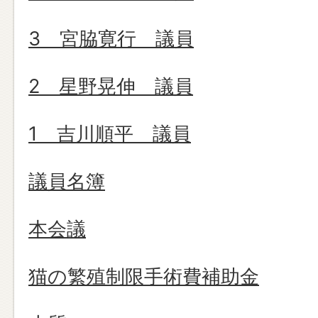
3 宮脇寛行 議員
2 星野晃伸 議員
1 吉川順平 議員
議員名簿
本会議
猫の繁殖制限手術費補助金