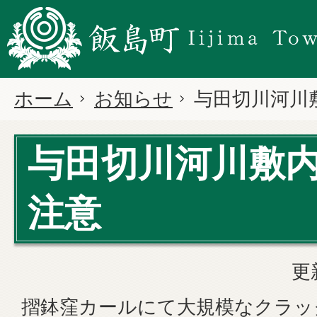
ホーム
お知らせ
与田切川河川
与田切川河川敷
注意
更
摺鉢窪カールにて大規模なクラッ