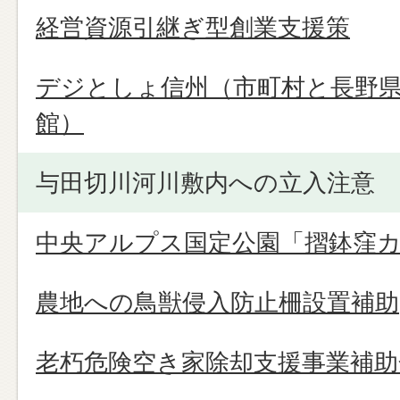
経営資源引継ぎ型創業支援策
デジとしょ信州（市町村と長野
館）
与田切川河川敷内への立入注意
中央アルプス国定公園「摺鉢窪
農地への鳥獣侵入防止柵設置補助
老朽危険空き家除却支援事業補助