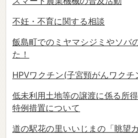
スマート農業機械の普及活動
不妊・不育に関する相談
飯島町でのミヤマシジミやソバ
た！
HPVワクチン(子宮頸がんワク
低未利用土地等の譲渡に係る所
特例措置について
道の駅花の里いいじまの「眺望