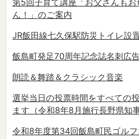
第5回子育て講座「お父さんもお
ん！」のご案内
JR飯田線七久保駅防災トイレ設
飯島町発足70周年記念誌名刺広
朗読＆舞踏＆クラシック音楽
選挙当日の投票時間をすべての投
ます（令和8年8月施行長野県知
令和8年度第34回飯島町民ゴルフ