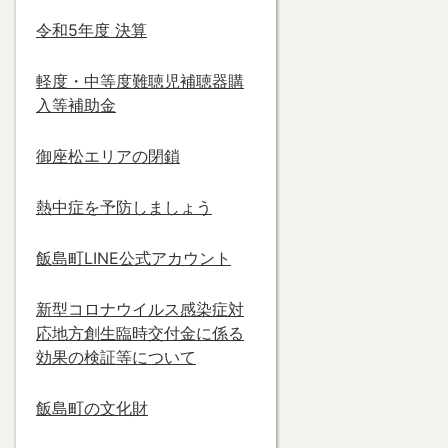
令和5年度 決算
軽度・中等度難聴児補聴器購
入等補助金
御座松エリアの閉鎖
熱中症を予防しましょう
飯島町LINE公式アカウント
新型コロナウイルス感染症対
応地方創生臨時交付金に係る
効果の検証等について
飯島町の文化財