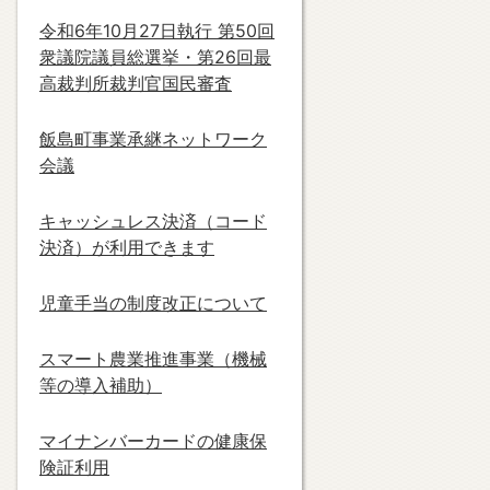
令和6年10月27日執行 第50回
衆議院議員総選挙・第26回最
高裁判所裁判官国民審査
飯島町事業承継ネットワーク
会議
キャッシュレス決済（コード
決済）が利用できます
児童手当の制度改正について
スマート農業推進事業（機械
等の導入補助）
マイナンバーカードの健康保
険証利用