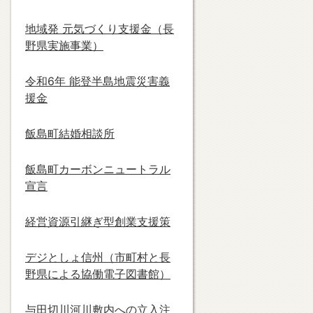
地域発 元気づくり支援金（長
野県実施事業）
令和6年 能登半島地震災害義
援金
飯島町結婚相談所
飯島町カーボンニュートラル
宣言
経営資源引継ぎ型創業支援策
デジとしょ信州（市町村と長
野県による協働電子図書館）
与田切川河川敷内への立入注