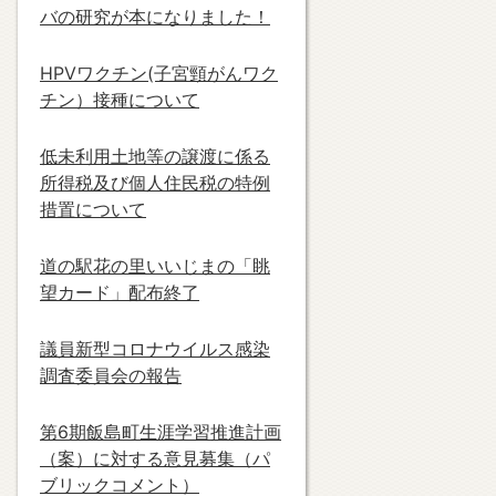
バの研究が本になりました！
HPVワクチン(子宮頸がんワク
チン）接種について
低未利用土地等の譲渡に係る
所得税及び個人住民税の特例
措置について
道の駅花の里いいじまの「眺
望カード」配布終了
議員新型コロナウイルス感染
調査委員会の報告
第6期飯島町生涯学習推進計画
（案）に対する意見募集（パ
ブリックコメント）