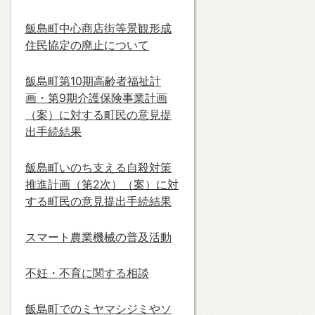
飯島町中心商店街等景観形成
住民協定の廃止について
飯島町第10期高齢者福祉計
画・第9期介護保険事業計画
（案）に対する町民の意見提
出手続結果
飯島町いのち支える自殺対策
推進計画（第2次）（案）に対
する町民の意見提出手続結果
スマート農業機械の普及活動
不妊・不育に関する相談
飯島町でのミヤマシジミやソ