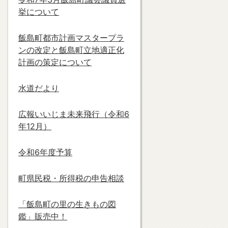
挙について
飯島町都市計画マスタープラ
ンの改定と飯島町立地適正化
計画の策定について
水道だより
広報いいじま未来飛行（令和6
年12月）
令和6年度予算
町県民税・所得税の申告相談
「飯島町の里の生きもの図
鑑」販売中！