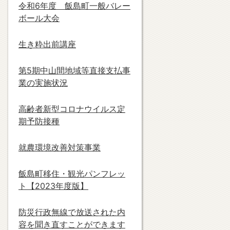
令和6年度 飯島町一般バレー
ボール大会
生き粋出前講座
第5期中山間地域等直接支払事
業の実施状況
高齢者新型コロナウイルス定
期予防接種
就農環境改善対策事業
飯島町移住・観光パンフレッ
ト【2023年度版】
防災行政無線で放送された内
容を聞き直すことができます