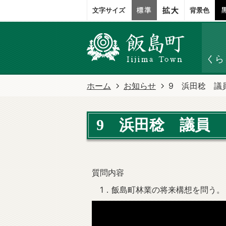
文字サイズ
背景色
くら
ホーム
お知らせ
9 浜田稔 議
9 浜田稔 議員
質問内容
1．飯島町林業の将来構想を問う。