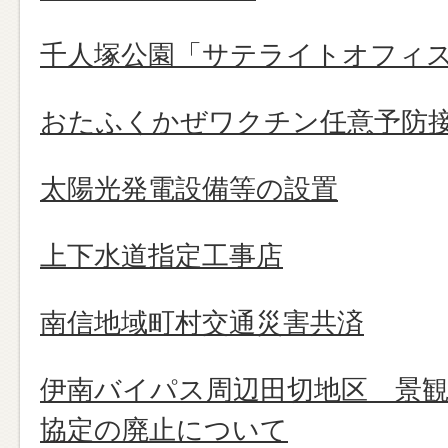
千人塚公園「サテライトオフィ
おたふくかぜワクチン任意予防
太陽光発電設備等の設置
上下水道指定工事店
南信地域町村交通災害共済
伊南バイパス周辺田切地区 景観
協定の廃止について