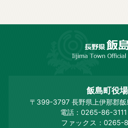
長
野
市
飯
島
町
飯島町役場
Iijima
〒399-3797 長野県上伊那郡
Town
電話：0265-86-31
Official
ファックス：0265-86
Web