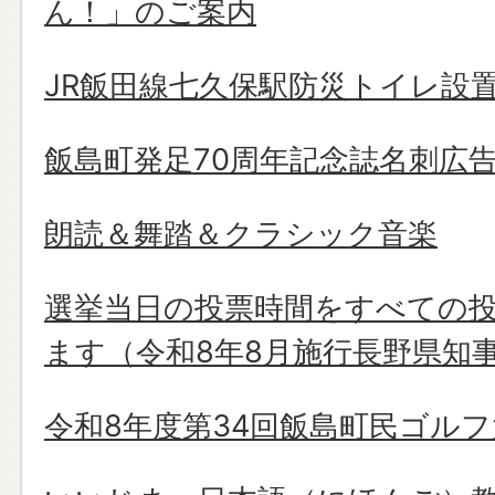
ん！」のご案内
JR飯田線七久保駅防災トイレ設
飯島町発足70周年記念誌名刺広
朗読＆舞踏＆クラシック音楽
選挙当日の投票時間をすべての投
ます（令和8年8月施行長野県知
令和8年度第34回飯島町民ゴルフ