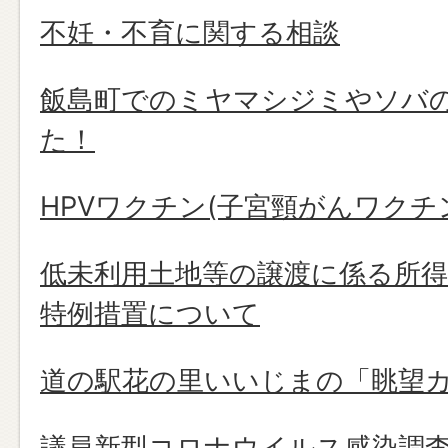
不妊・不育に関する相談
飯島町でのミヤマシジミやソバ
た！
HPVワクチン(子宮頸がんワク
低未利用土地等の譲渡に係る所
特例措置について
道の駅花の里いいじまの「眺望
議員新型コロナウイルス感染調