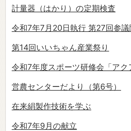
計量器（はかり）の定期検査
令和7年7月20日執行 第27回参
第14回いいちゃん産業祭り
令和7年度スポーツ研修会「アク
営農センターだより（第6号）
在来絹製作技術を学ぶ
令和7年9月の献立