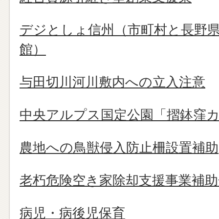
デジとしょ信州（市町村と長野
館）
与田切川河川敷内への立入注意
中央アルプス国定公園「摺鉢窪
農地への鳥獣侵入防止柵設置補助
老朽危険空き家除却支援事業補助
病児・病後児保育