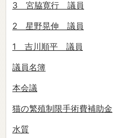
3 宮脇寛行 議員
2 星野晃伸 議員
1 吉川順平 議員
議員名簿
本会議
猫の繁殖制限手術費補助金
水質