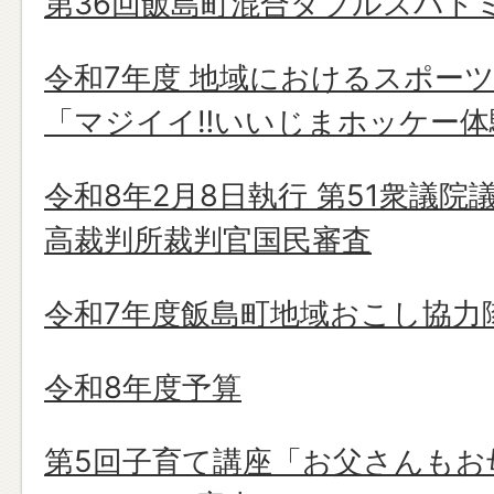
第36回飯島町混合ダブルスバド
令和7年度 地域におけるスポー
「マジイイ‼いいじまホッケー体
令和8年2月8日執行 第51衆議院
高裁判所裁判官国民審査
令和7年度飯島町地域おこし協力
令和8年度予算
第5回子育て講座「お父さんもお