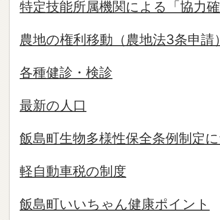
特定技能所属機関による「協力確
農地の権利移動（農地法3条申請
各種健診・検診
最新の人口
飯島町生物多様性保全条例制定
軽自動車税の制度
飯島町いいちゃん健康ポイント