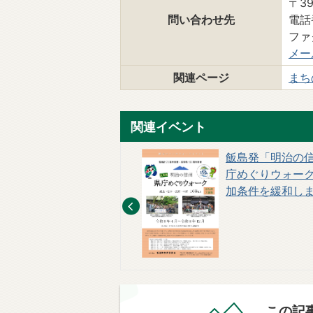
〒3
問い合わせ先
電話番
ファ
メー
関連ページ
まち
関連イベント
生きもの写真コンテスト
飯島発「明治の
開催中！
庁めぐりウォー
加条件を緩和しま
この記