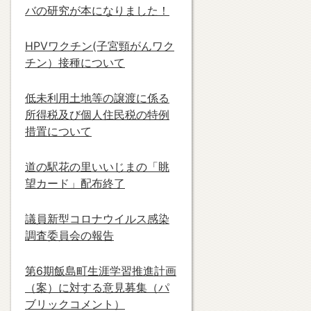
バの研究が本になりました！
HPVワクチン(子宮頸がんワク
チン）接種について
低未利用土地等の譲渡に係る
所得税及び個人住民税の特例
措置について
道の駅花の里いいじまの「眺
望カード」配布終了
議員新型コロナウイルス感染
調査委員会の報告
第6期飯島町生涯学習推進計画
（案）に対する意見募集（パ
ブリックコメント）