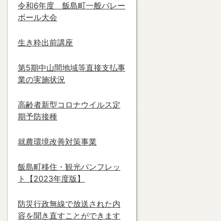
令和6年度 飯島町一般バレー
ボール大会
生き粋出前講座
第5期中山間地域等直接支払事
業の実施状況
高齢者新型コロナウイルス定
いいじま 日本語（にほ
みん
期予防接種
んご）教室（きょうし
町の
つ）
就農環境改善対策事業
飯島町移住・観光パンフレッ
ト【2023年度版】
防災行政無線で放送された内
容を聞き直すことができます