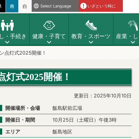
Select Language
いざという時に
し・手続き
健康・子育て
教育・スポーツ
産業・し
ン点灯式2025開催！
灯式2025開催！
更新日：2025年10月10日
開催場所・会場
飯島駅前広場
開催日・期間
10月25日（土曜日）午後3時
エリア
飯島地区