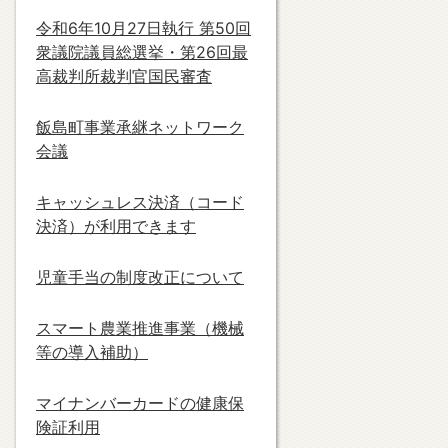
令和6年10月27日執行 第50回
衆議院議員総選挙・第26回最
高裁判所裁判官国民審査
飯島町事業承継ネットワーク
会議
キャッシュレス決済（コード
決済）が利用できます
児童手当の制度改正について
スマート農業推進事業（機械
等の導入補助）
マイナンバーカードの健康保
険証利用