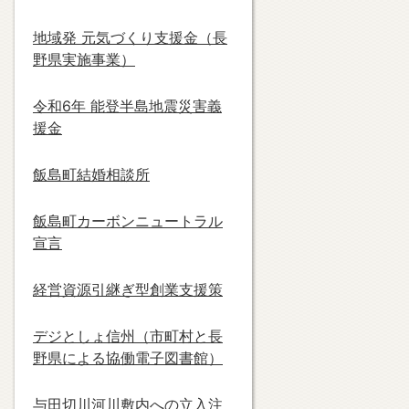
地域発 元気づくり支援金（長
野県実施事業）
令和6年 能登半島地震災害義
援金
飯島町結婚相談所
飯島町カーボンニュートラル
宣言
経営資源引継ぎ型創業支援策
デジとしょ信州（市町村と長
野県による協働電子図書館）
与田切川河川敷内への立入注