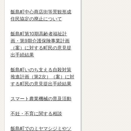
飯島町中心商店街等景観形成
住民協定の廃止について
飯島町第10期高齢者福祉計
画・第9期介護保険事業計画
（案）に対する町民の意見提
出手続結果
飯島町いのち支える自殺対策
推進計画（第2次）（案）に対
する町民の意見提出手続結果
スマート農業機械の普及活動
不妊・不育に関する相談
飯島町でのミヤマシジミやソ