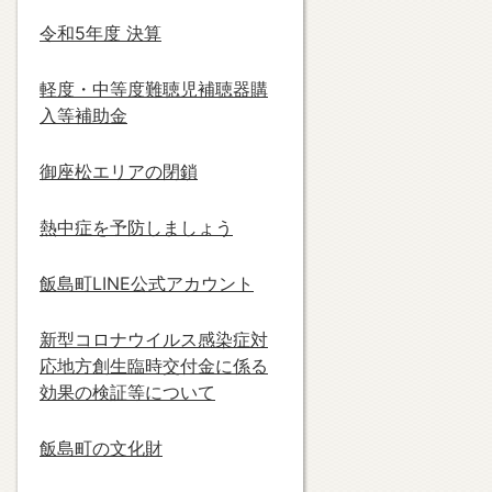
令和5年度 決算
軽度・中等度難聴児補聴器購
入等補助金
御座松エリアの閉鎖
熱中症を予防しましょう
飯島町LINE公式アカウント
新型コロナウイルス感染症対
応地方創生臨時交付金に係る
効果の検証等について
飯島町の文化財