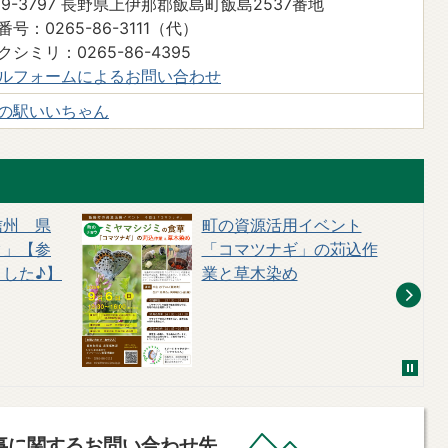
99-3797 長野県上伊那郡飯島町飯島2537番地
号：0265-86-3111（代）
クシミリ：0265-86-4395
ルフォームによるお問い合わせ
の駅いいちゃん
信州 県
町の資源活用イベント
ク」【参
「コマツナギ」の苅込作
した♪】
業と草木染め
事に関するお問い合わせ先