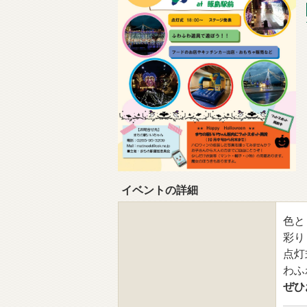
イベントの詳細
色と
彩り
点灯
わふ
ぜひ