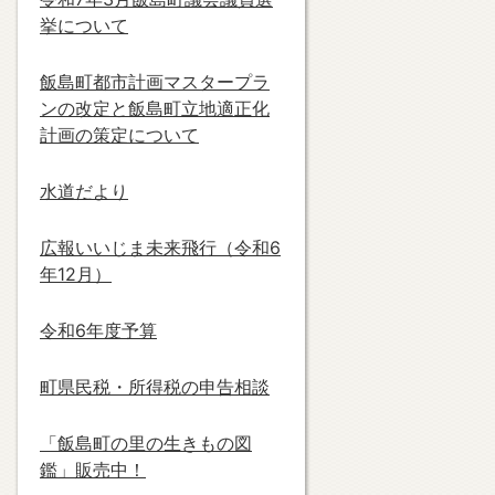
挙について
飯島町都市計画マスタープラ
ンの改定と飯島町立地適正化
計画の策定について
水道だより
広報いいじま未来飛行（令和6
年12月）
令和6年度予算
町県民税・所得税の申告相談
「飯島町の里の生きもの図
鑑」販売中！