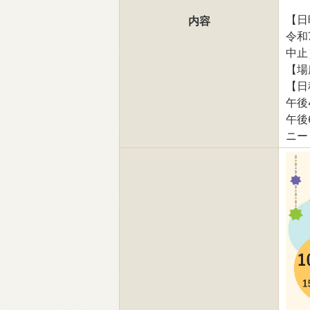
【日
内容
令和
中止
【場
【日
午後
午後
ニー