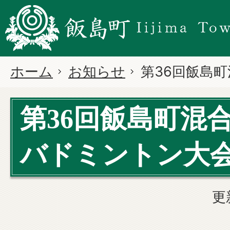
ホーム
お知らせ
第36回飯島
第36回飯島町混
バドミントン大
更