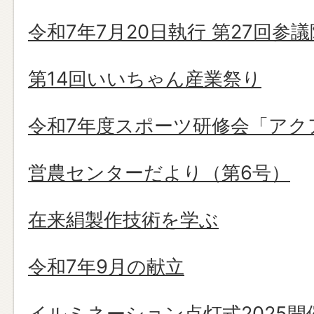
令和7年7月20日執行 第27回参
第14回いいちゃん産業祭り
令和7年度スポーツ研修会「アク
営農センターだより（第6号）
在来絹製作技術を学ぶ
令和7年9月の献立
イルミネーション点灯式2025開