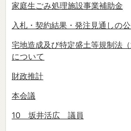
家庭生ごみ処理施設事業補助金
入札・契約結果・発注見通しの公
宅地造成及び特定盛土等規制法（
について
財政推計
本会議
10 坂井活広 議員