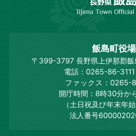
野
市
飯
島
町
飯島町役場
Iijima
〒399-3797 長野県上伊那郡
Town
電話：0265-86-31
Official
ファックス：0265-86
Web
開庁時間：8時30分から
Site
（土日祝及び年末年始
法人番号60000202