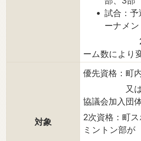
部、3部
試合：予
ーナメン
21点3
ーム数により
優先資格：町
又は飯島
協議会加入団
2次資格：町
対象
ミントン部が