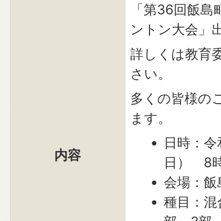
「第36回飯島
ントン大会」
詳しくは教育
さい。
多くの皆様の
ます。
日時：令
内容
日） 8
会場：飯
種目：混