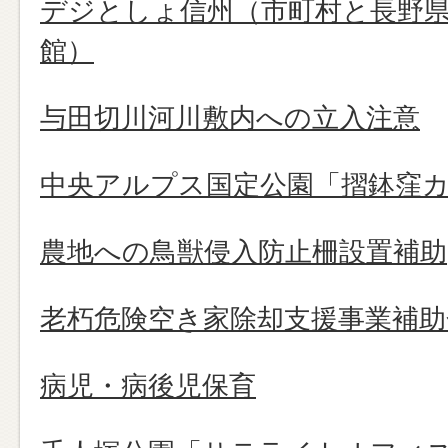
デジとしょ信州（市町村と長野
館）
与田切川河川敷内への立入注意
中央アルプス国定公園「摺鉢窪
農地への鳥獣侵入防止柵設置補助
老朽危険空き家除却支援事業補助
病児・病後児保育