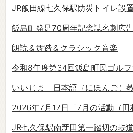
JR飯田線七久保駅防災トイレ設
飯島町発足70周年記念誌名刺広
朗読＆舞踏＆クラシック音楽
令和8年度第34回飯島町民ゴルフ
いいじま 日本語（にほんご）
2026年7月17日「7月の活動（
JR七久保駅南新田第一踏切の歩