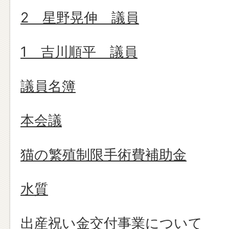
2 星野晃伸 議員
1 吉川順平 議員
議員名簿
本会議
猫の繁殖制限手術費補助金
水質
出産祝い金交付事業について