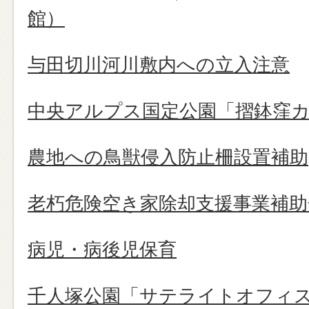
館）
与田切川河川敷内への立入注意
中央アルプス国定公園「摺鉢窪
農地への鳥獣侵入防止柵設置補助
老朽危険空き家除却支援事業補助
病児・病後児保育
千人塚公園「サテライトオフィ