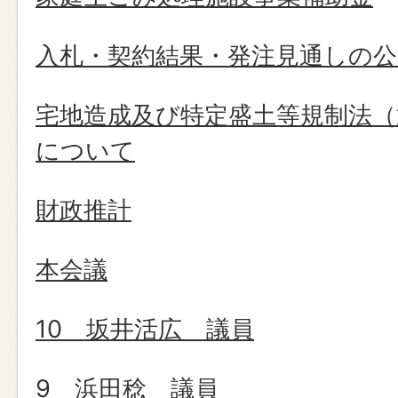
入札・契約結果・発注見通しの公
宅地造成及び特定盛土等規制法（
について
財政推計
本会議
10 坂井活広 議員
9 浜田稔 議員