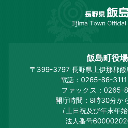
長
野
市
飯
島
町
飯島町役場
Iijima
〒399-3797 長野県上伊那郡
Town
電話：0265-86-31
Official
ファックス：0265-86
Web
開庁時間：8時30分から
Site
（土日祝及び年末年始
法人番号60000202