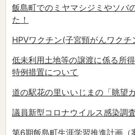
飯島町でのミヤマシジミやソバ
た！
HPVワクチン(子宮頸がんワク
低未利用土地等の譲渡に係る所
特例措置について
道の駅花の里いいじまの「眺望
議員新型コロナウイルス感染調
第6期飯島町生涯学習推進計画（