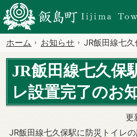
ホーム
お知らせ
JR飯田線七
JR飯田線七久保
レ設置完了のお
更
JR飯田線七久保駅に防災トイレの