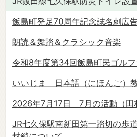
JR飯田線七久保駅防災トイレ設
飯島町発足70周年記念誌名刺広
朗読＆舞踏＆クラシック音楽
令和8年度第34回飯島町民ゴルフ
いいじま 日本語（にほんご）
2026年7月17日「7月の活動（
JR七久保駅南新田第一踏切の歩
封鎖について