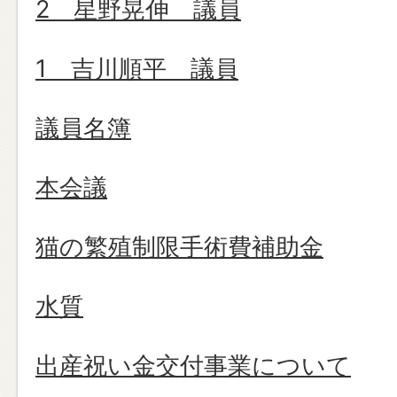
2 星野晃伸 議員
1 吉川順平 議員
議員名簿
本会議
猫の繁殖制限手術費補助金
水質
出産祝い金交付事業について