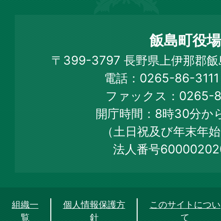
島
町
飯島町役場
Iijima
〒399-3797 長野県上伊那郡
Town
電話：0265-86-31
Official
ファックス：0265-86
Web
開庁時間：8時30分から
Site
（土日祝及び年末年始
法人番号60000202
組織一
個人情報保護方
このサイトについ
覧
針
て