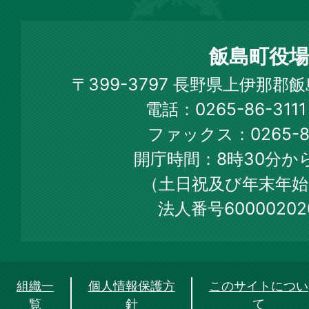
島
町
飯島町役場
Iijima
〒399-3797 長野県上伊那郡
Town
電話：0265-86-31
Official
ファックス：0265-86
Web
開庁時間：8時30分から
Site
（土日祝及び年末年始
法人番号60000202
組織一
個人情報保護方
このサイトについ
覧
針
て