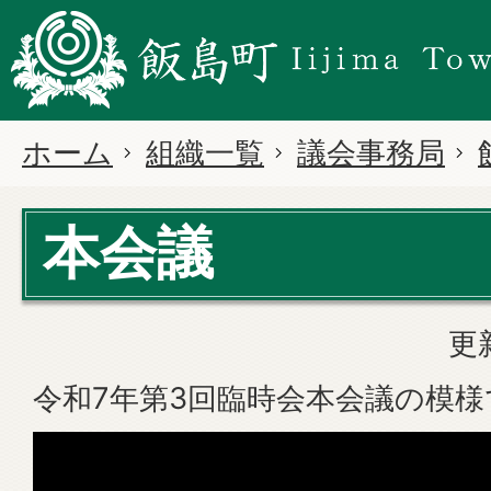
ホーム
組織一覧
議会事務局
本会議
更
令和7年第3回臨時会本会議の模様