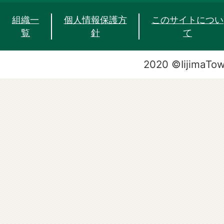
組織一
個人情報保護方
このサイトについ
覧
針
て
2020 ©IijimaTo