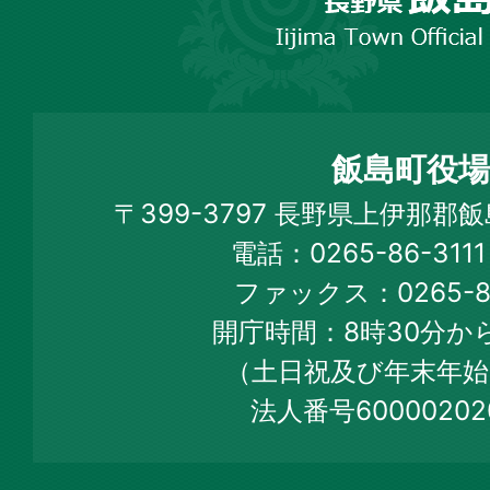
市
飯
島
町
飯島町役場
Iijima
〒399-3797 長野県上伊那郡
Town
電話：0265-86-31
Official
ファックス：0265-86
Web
開庁時間：8時30分から
Site
（土日祝及び年末年始
法人番号60000202