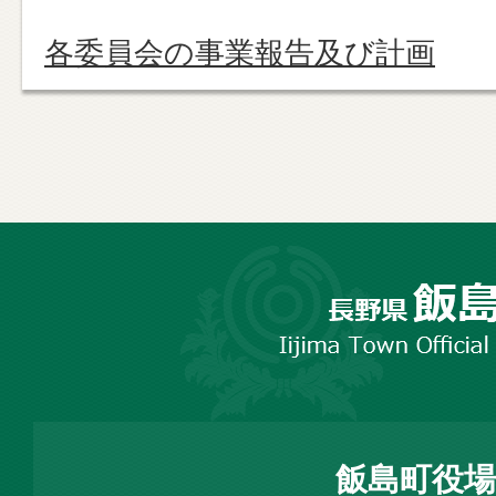
各委員会の事業報告及び計画
長
野
市
飯
島
町
飯島町役場