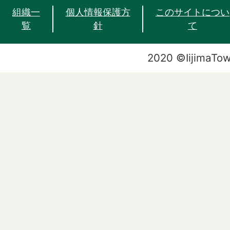
組織一
個人情報保護方
このサイトについ
覧
針
て
2020 ©IijimaTo