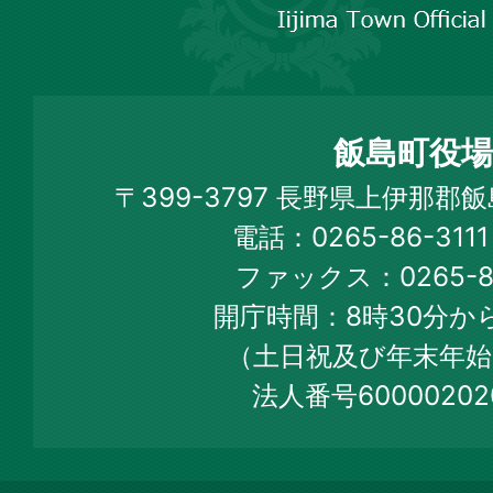
市
飯
島
町
飯島町役場
Iijima
〒399-3797 長野県上伊那郡
Town
電話：0265-86-31
Official
ファックス：0265-86
Web
開庁時間：8時30分から
Site
（土日祝及び年末年始
法人番号60000202