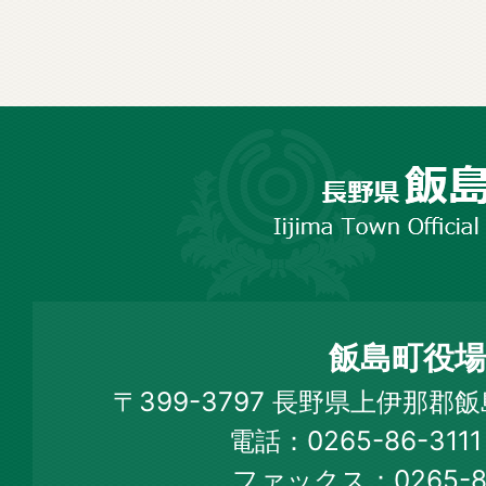
長
野
市
飯
島
町
飯島町役場
Iijima
〒399-3797 長野県上伊那郡
Town
電話：0265-86-31
Official
ファックス：0265-86