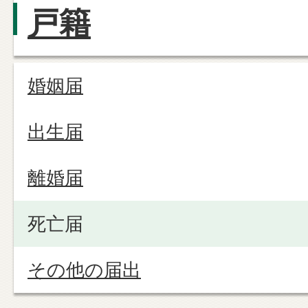
戸籍
婚姻届
出生届
離婚届
死亡届
その他の届出