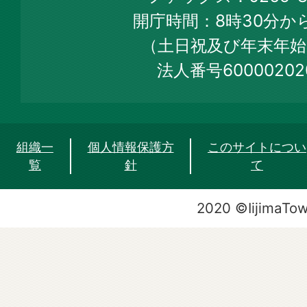
Web
開庁時間：8時30分から
Site
（土日祝及び年末年始
法人番号60000202
組織一
個人情報保護方
このサイトについ
覧
針
て
2020 ©IijimaTo