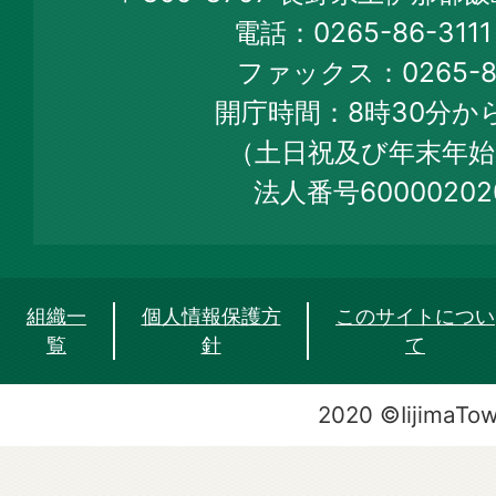
Town
電話：0265-86-31
Official
ファックス：0265-86
Web
開庁時間：8時30分から
Site
（土日祝及び年末年始
法人番号60000202
組織一
個人情報保護方
このサイトについ
覧
針
て
2020 ©IijimaTo