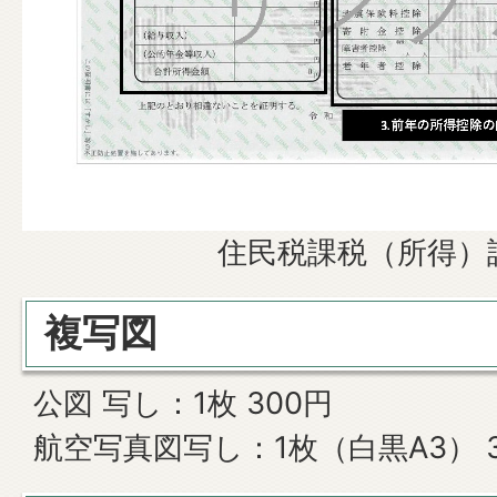
住民税課税（所得）
複写図
公図 写し：1枚 300円
航空写真図写し：1枚（白黒A3） 3