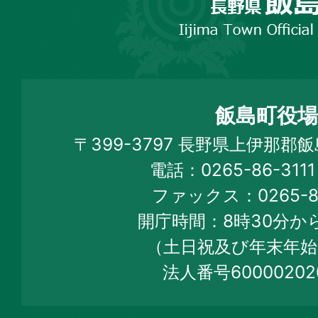
野
市
飯
島
町
飯島町役場
Iijima
〒399-3797 長野県上伊那郡
Town
電話：0265-86-31
Official
ファックス：0265-86
Web
開庁時間：8時30分から
Site
（土日祝及び年末年始
法人番号60000202