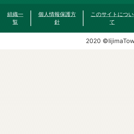
組織一
個人情報保護方
このサイトについ
覧
針
て
2020 ©IijimaTo