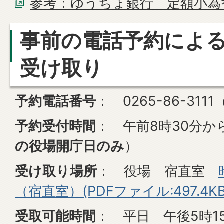
参考：ゆうちょ銀行 定額小為
事前の電話予約によ
受け取り
予約電話番号
： 0265-86-31
予約受付時間
： 午前8時30分か
の役場開庁日のみ
）
受け取り場所
： 役場 宿直室
（宿直室）(PDFファイル:497.4KB
受取可能時間
： 平日 午後5時1