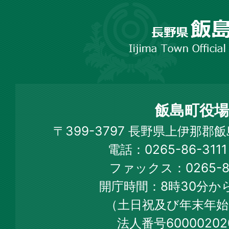
長
野
市
飯
島
町
飯島町役場
Iijima
〒399-3797 長野県上伊那郡
Town
電話：0265-86-31
Official
ファックス：0265-86
Web
開庁時間：8時30分から
Site
（土日祝及び年末年始
法人番号60000202