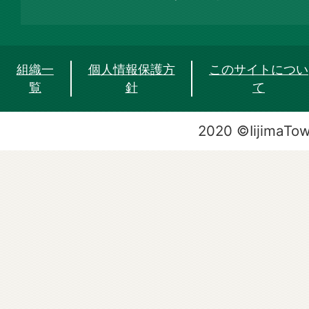
組織一
個人情報保護方
このサイトについ
覧
針
て
2020 ©IijimaTo