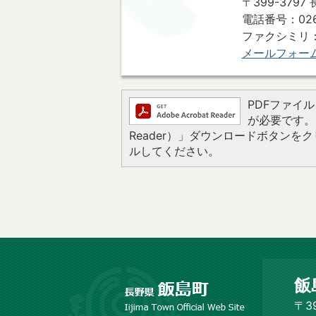
〒399-379
電話番号：0265
ファクシミリ：02
メールフォー
PDFファイルを
が必要です。お
Reader）」ダウンロードボタン
ルしてください。
長
飯
野
市
〒3