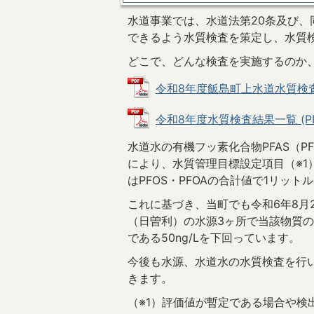
水道事業では、水道法第20条及び、
できるよう水質検査を策定し、水質
どこで、どんな検査を実施するのか
令和8年度飯島町上水道水質検査計画 
令和8年度水質検査結果一覧 (PDF
水道水の有機フッ素化合物PFAS（P
により、水質管理目標設定項目（※1
はPFOS・PFOAの合計値で1リット
これに基づき、当町でも令和6年8月
（日曽利）の水源3ヶ所で当該物質
である50ng/Lを下回っています。
今後も水源、水道水の水質検査を行
きます。
（※1）評価値が暫定である場合や