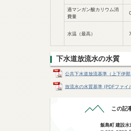
過マンガン酸カリウム消
0
費量
水温（最高）
7
下水道放流水の水質
公共下水道放流基準（上下伊那） (P
放流水の水質基準 (PDFファイル: 
この記
飯島町 建設水