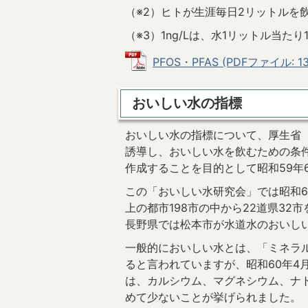
（※2）ヒトが生涯毎日2リットルを
（※3）1ng/Lは、水1リットル当
PFOS・PFAS (PDFファイル: 13
おいしい水の指標
おいしい水の指標について、厚生省
誘導し、おいしい水を飲むための条
作成することを目的として昭和59年
この「おいしい水研究会」では昭和6
上の都市198市の中から22道県32
長野県では松本市が水道水のおいし
一般的においしい水とは、「ミネラ
ると言われていますが、昭和60年4
は、カルシウム、マグネシウム、ナ
めて少ないことが挙げられました。