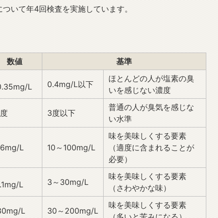
について年4回検査を実施しています。
数値
基準
ほとんどの人が塩素の臭
0.4mg/L以下
0.35mg/L
いを感じない濃度
普通の人が臭気を感じな
度
3度以下
い水準
味を美味しくする要素
6mg/L
10～100mg/L
（適度に含まれることが
必要）
味を美味しくする要素
3～30mg/L
1.1mg/L
（さわやかな味）
味を美味しくする要素
0mg/L
30～200mg/L
（多いと苦みになる）