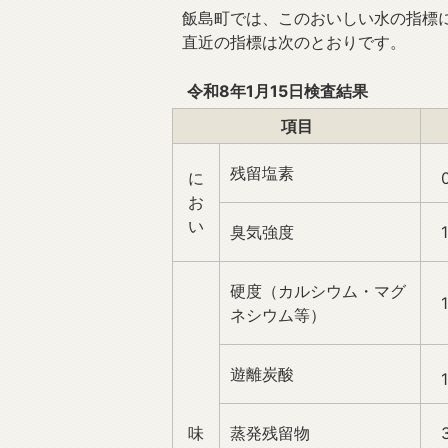
飯島町では、このおいしい水の指標
直近の指標は次のとおりです。
令和8年1月15日検査結果
項目
残留塩素
に
お
い
臭気強度
1
硬度（カルシウム・マグ
1
ネシウム等）
遊離炭酸
味
蒸発残留物
3