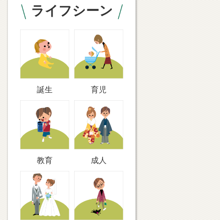
ライフシーン
誕生
育児
教育
成人