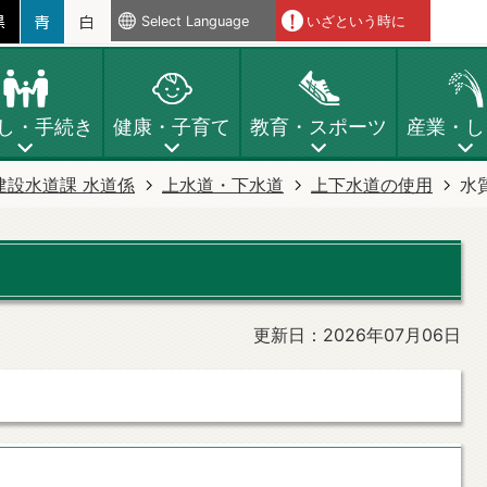
Select Language
いざという時に
し・手続き
健康・子育て
教育・スポーツ
産業・し
建設水道課 水道係
上水道・下水道
上下水道の使用
水
更新日：2026年07月06日