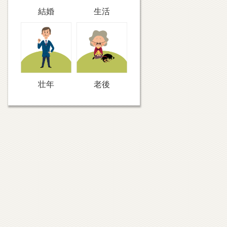
結婚
生活
壮年
老後