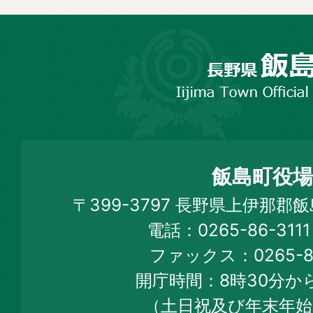
長
野
市
飯
島
町
飯島町役場
Iijima
〒399-3797 長野県上伊那郡
Town
電話：0265-86-31
Official
ファックス：0265-86
Web
開庁時間：8時30分から
Site
（土日祝及び年末年始