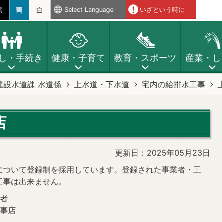
Select Language
いざという時に
し・手続き
健康・子育て
教育・スポーツ
産業・し
建設水道課 水道係
上水道・下水道
宅内の給排水工事
店
更新日：2025年05月23日
について登録制を採用しています。登録された事業者・工
工事は出来ません。
業者
工事店