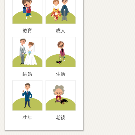
教育
成人
結婚
生活
壮年
老後