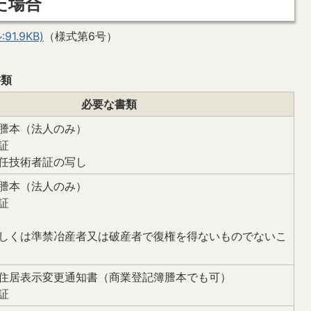
た場合
1.9KB)
（様式第6号）
書類
必要な書類
謄本（法人のみ）
証
任技術者証の写し
謄本（法人のみ）
証
しくは準禁冶産者又は破産者で復権を得ないものでないこ
住居表示変更通知書（商業登記簿謄本でも可）
証