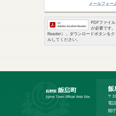
メールフォー
PDFファイルを
が必要です。お
Reader）」ダウンロードボタン
ルしてください。
長
飯
野
市
〒3
飯
電話
島
開庁
町