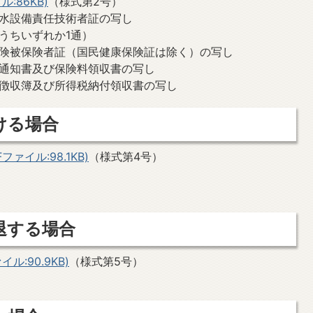
:86KB)
（様式第2号）
水設備責任技術者証の写し
うちいずれか1通）
険被保険者証（国民健康保険証は除く）の写し
通知書及び保険料領収書の写し
徴収簿及び所得税納付領収書の写し
ける場合
ァイル:98.1KB)
（様式第4号）
退する場合
:90.9KB)
（様式第5号）