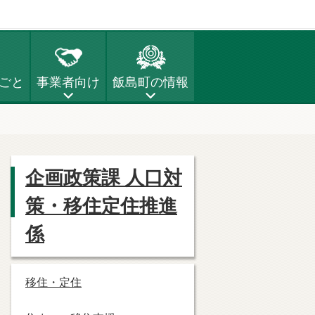
ごと
事業者向け
飯島町の情報
企画政策課 人口対
策・移住定住推進
係
移住・定住