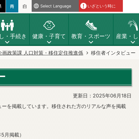
Select Language
いざという時に
し・手続き
健康・子育て
教育・スポーツ
産業・し
企画政策課 人口対策・移住定住推進係
移住者インタビュー
ー
更新日：2025年06月18日
ューを掲載しています。移住された方のリアルな声を掲載
。
年5月掲載）