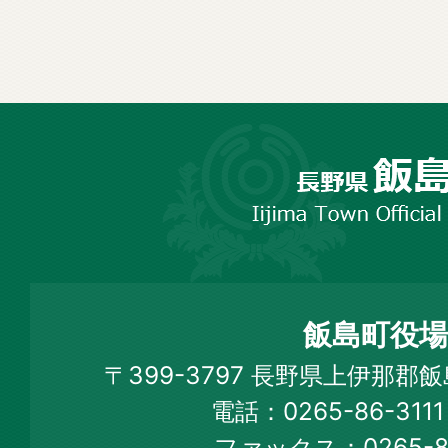
長
野
市
飯
島
町
飯島町役場
Iijima
〒399-3797 長野県上伊那郡
Town
電話：0265-86-31
Official
ファックス：0265-86