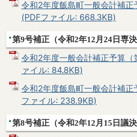
令和2年度飯島町一般会計補正
(PDFファイル: 668.3KB)
第9号補正（令和2年12月24日専
令和2年度一般会計補正予算（第
ァイル: 84.8KB)
令和2年度飯島町一般会計補正予
ファイル: 238.9KB)
第8号補正（令和2年12月15日議