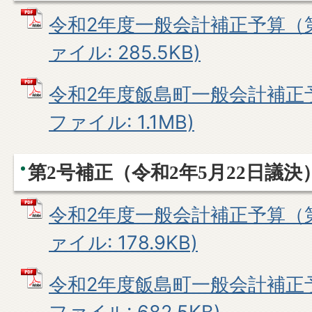
令和2年度一般会計補正予算（第
ァイル: 285.5KB)
令和2年度飯島町一般会計補正予
ファイル: 1.1MB)
第2号補正（令和2年5月22日議決
令和2年度一般会計補正予算（第
ァイル: 178.9KB)
令和2年度飯島町一般会計補正予