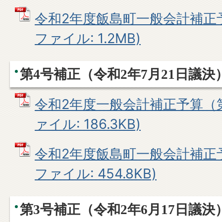
令和2年度飯島町一般会計補正予
ファイル: 1.2MB)
第4号補正（令和2年7月21日議決
令和2年度一般会計補正予算（第
ァイル: 186.3KB)
令和2年度飯島町一般会計補正予
ファイル: 454.8KB)
第3号補正（令和2年6月17日議決