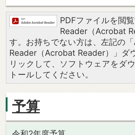
PDFファイルを閲覧
Reader（Acroba
す。お持ちでない方は、左記の「A
Reader（Acrobat Reade
リックして、ソフトウェアをダ
トールしてください。
予算
令和2年度予算