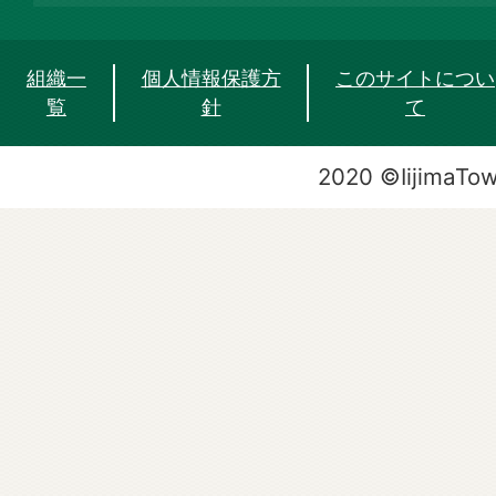
組織一
個人情報保護方
このサイトについ
覧
針
て
2020 ©IijimaTo