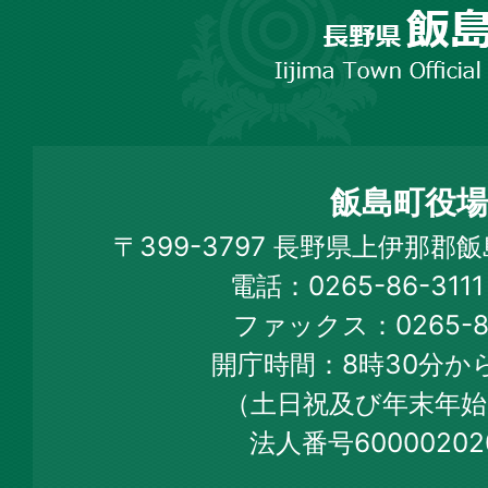
野
市
飯
島
町
飯島町役場
Iijima
〒399-3797 長野県上伊那郡
Town
電話：0265-86-31
Official
ファックス：0265-86
Web
開庁時間：8時30分から
Site
（土日祝及び年末年始
法人番号60000202