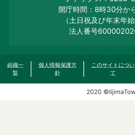
Web
開庁時間：8時30分から
Site
（土日祝及び年末年始
法人番号60000202
組織一
個人情報保護方
このサイトについ
覧
針
て
2020 ©IijimaTo