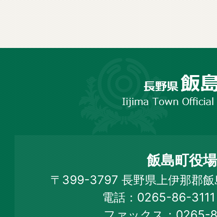
長
野
市
飯
島
町
飯島町役場
Iijima
〒399-3797 長野県上伊那郡
Town
電話：0265-86-31
Official
ファックス：0265-86