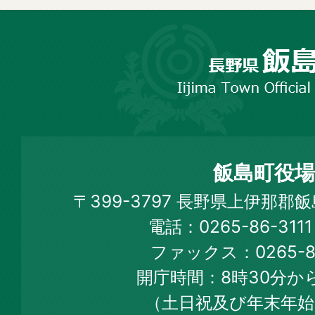
長
野
市
飯
島
町
飯島町役場
Iijima
〒399-3797 長野県上伊那郡
Town
電話：0265-86-31
Official
ファックス：0265-86
Web
開庁時間：8時30分から
Site
（土日祝及び年末年始