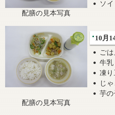
ソイ
配膳の見本写真
10月1
ごは
牛乳
凍り
じゃ
芋の
配膳の見本写真