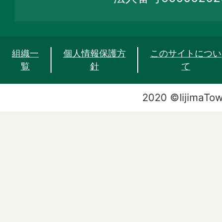
組織一
個人情報保護方
このサイトについ
覧
針
て
2020 ©IijimaTo