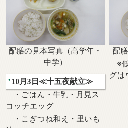
配膳の見本写真（高学年・
配膳
中学）
※低
グは
10月3日≪十五夜献立≫
・ごはん・牛乳・月見ス
コッチエッグ
・こぎつね和え・里いも