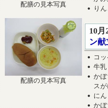
配膳の見本写真
りん
10
ン献
コッ
牛乳
かぼ
配膳の見本写真
スが
にん
かぼ