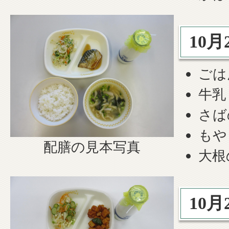
10月
ごは
牛乳
さば
もや
配膳の見本写真
大根
10月