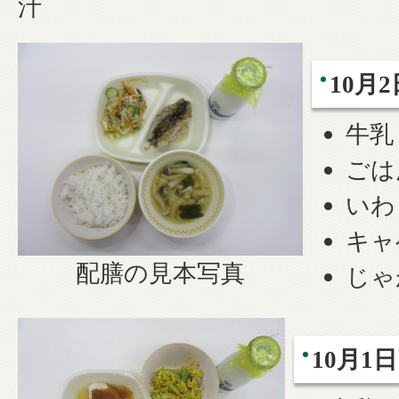
汁
10月2
牛乳
ごは
いわ
キャ
配膳の見本写真
じゃ
10月1日