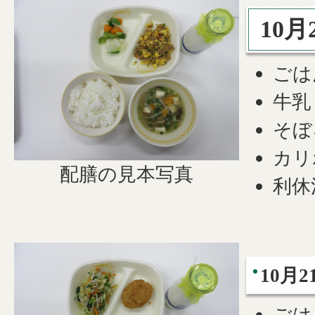
10月
ごは
牛乳
そぼ
カリ
配膳の見本写真
利休
10月2
ごは