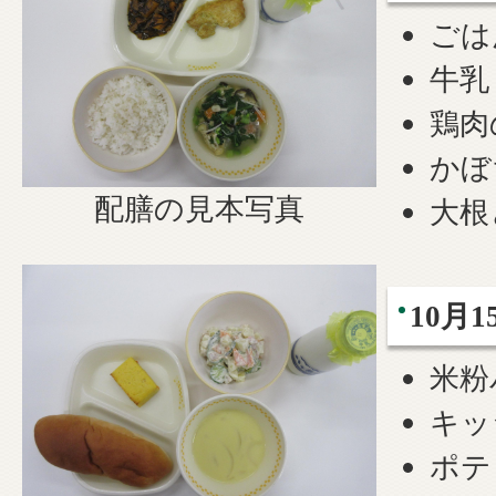
ごは
牛乳
鶏肉
かぼ
配膳の見本写真
大根
10月1
米粉
キッ
ポテ