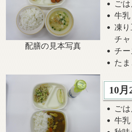
ごは
牛乳
凍り
チャ
配膳の見本写真
チー
たま
10月
ごは
牛乳