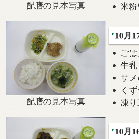
配膳の見本写真
米粉
10月1
ごは
牛乳
サメ
くず
配膳の見本写真
凍り
10月1