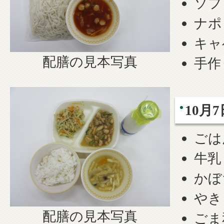
ソフ
ナポ
キャ
配膳の見本写真
手作
10月7
ごは
牛乳
かぼ
やき
配膳の見本写真
ごま