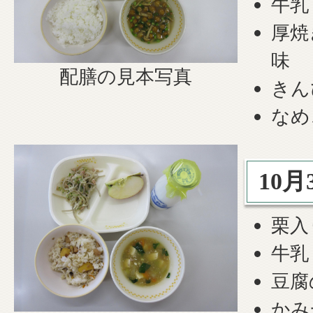
牛乳
厚焼
味
配膳の見本写真
きん
なめ
10
栗入
牛乳
豆腐
かみ