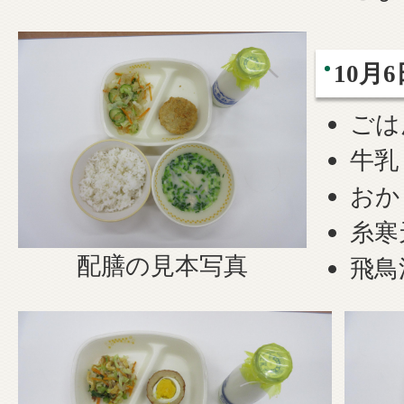
10月6
ごは
牛乳
おか
糸寒
配膳の見本写真
飛鳥