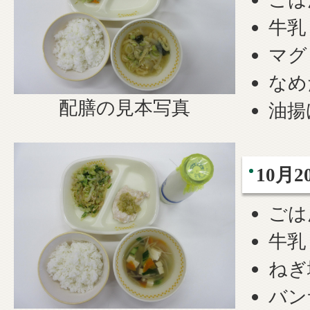
牛乳
マグ
なめ
配膳の見本写真
油揚
10月2
ごは
牛乳
ねぎ
バン