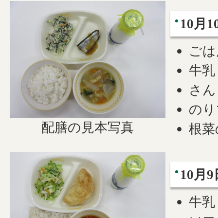
10月1
ごは
牛乳
さん
のり
配膳の見本写真
根菜
10月9
牛乳