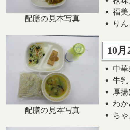
秋味
福美
配膳の見本写真
りん
10月
中華
牛乳
厚揚
わか
配膳の見本写真
ちゃ