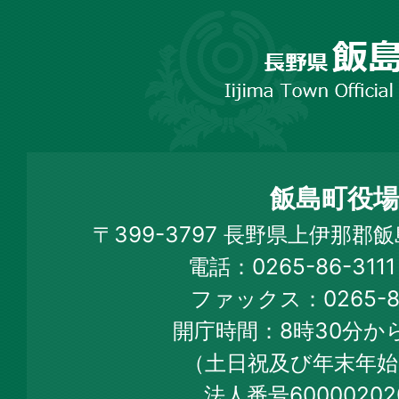
長
野
市
飯
島
町
飯島町役場
Iijima
〒399-3797 長野県上伊那郡
Town
電話：0265-86-31
Official
ファックス：0265-86
Web
開庁時間：8時30分から
Site
（土日祝及び年末年始
法人番号60000202