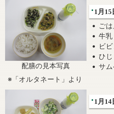
1月1
ごは
牛乳
ビビ
ひじ
配膳の見本写真
サム
※「オルタネート」より
1月1