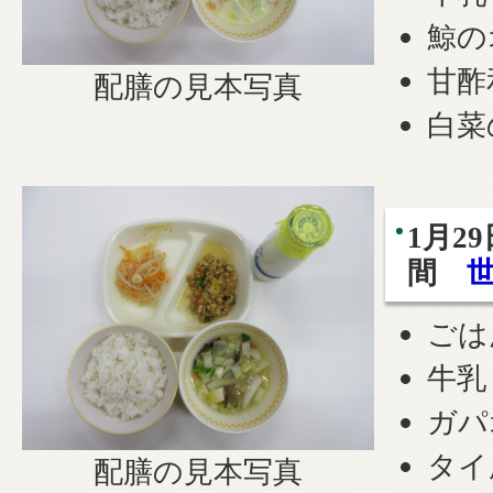
鯨の
甘酢
配膳の見本写真
白菜
1月2
間
ごは
牛乳
ガパ
タイ
配膳の見本写真