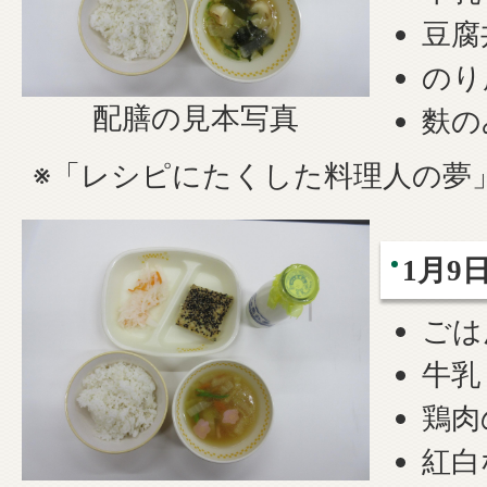
豆腐
のり
配膳の見本写真
麩の
※「レシピにたくした料理人の夢
1月
ごは
牛乳
鶏肉
紅白