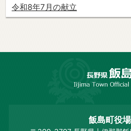
令和8年7月の献立
長
野
市
飯
島
町
飯島町役場
Iijima