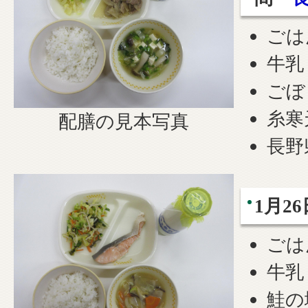
ごは
牛乳
ごぼ
糸寒
配膳の見本写真
長野
1月26
ごは
牛乳
鮭の