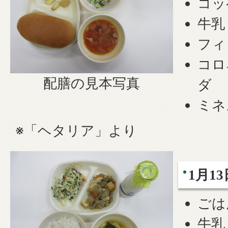
コッ
牛乳
フィ
コロ
配膳の見本写真
ダ
ミネ
※「ヘタリア」より
1月1
ごは
牛乳