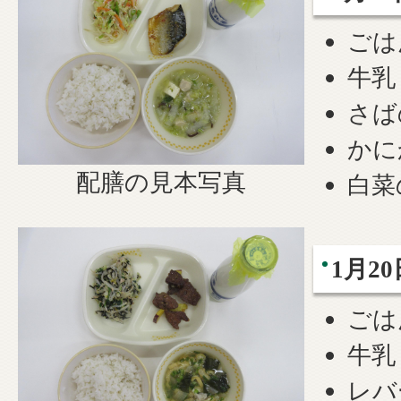
ごは
牛乳
さば
かに
配膳の見本写真
白菜
1月20
ごは
牛乳
レバ