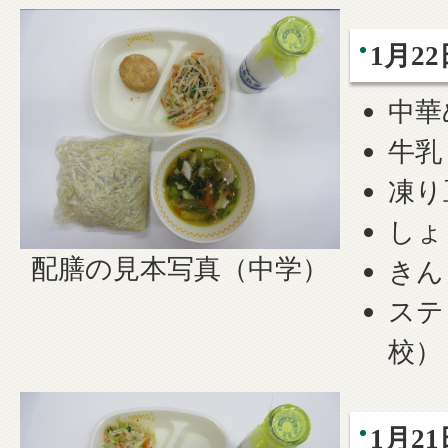
1月22
中華
牛乳
凍り
しょ
配膳の見本写真（中学）
きん
ステ
校）
1月21