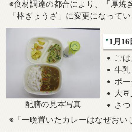
※食材調達の都合により、「厚焼
「棒ぎょうざ」に変更になってい
1月1
ごは
牛乳
ポー
大豆
配膳の見本写真
さつ
※「一晩置いたカレーはなぜおい