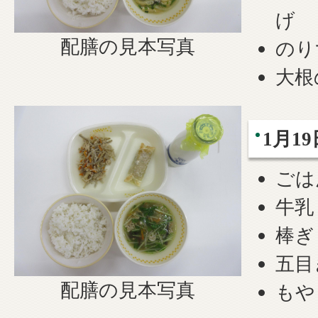
げ
配膳の見本写真
のり
大根
1月1
ごは
牛乳
棒ぎ
五目
配膳の見本写真
もや