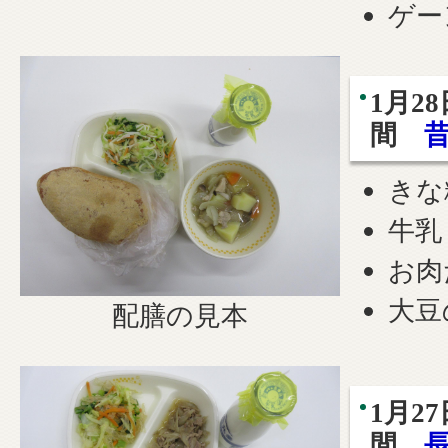
ゲー
1月2
間
きな
牛乳
お肉
大豆
配膳の見本
1月2
間