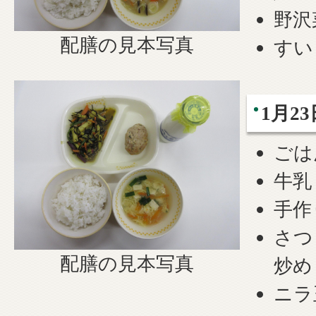
野沢
配膳の見本写真
すい
1月23
ごは
牛乳
手作
さつ
配膳の見本写真
炒め
ニラ