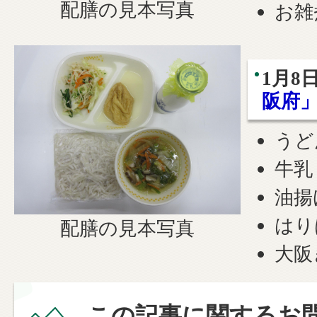
配膳の見本写真
お雑
1月
阪府
うど
牛乳
油揚
はり
配膳の見本写真
大阪
この記事に関するお