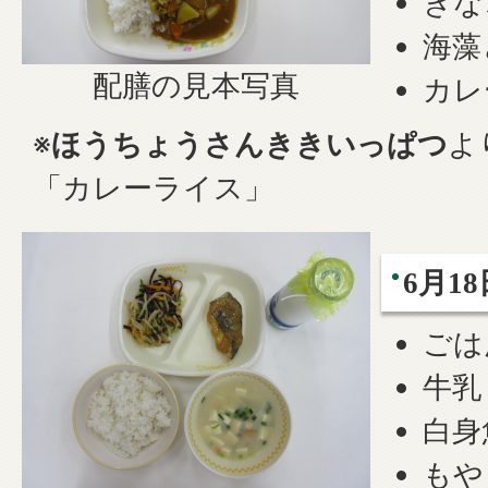
きな
海藻
配膳の見本写真
カレ
※
ほうちょうさんききいっぱつ
よ
「カレーライス」
6月1
ごは
牛乳
白身
もや