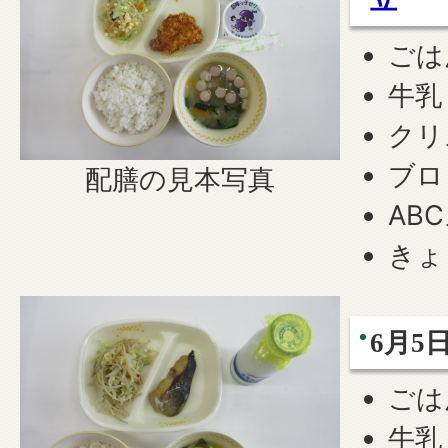
ごは
牛乳
クリ
ブロ
配膳の見本写真
AB
きょ
6月5
ごは
牛乳