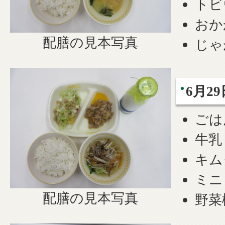
トビ
おか
配膳の見本写真
じゃ
6月29
ごは
牛乳
キム
ミニ
配膳の見本写真
野菜