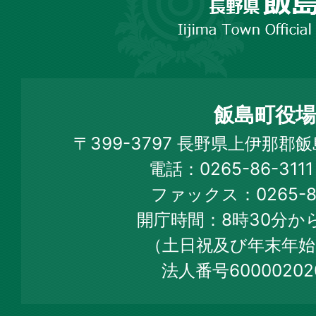
野
市
飯
島
町
飯島町役場
Iijima
〒399-3797 長野県上伊那郡
Town
電話：0265-86-31
Official
ファックス：0265-86
Web
開庁時間：8時30分から
Site
（土日祝及び年末年始
法人番号60000202