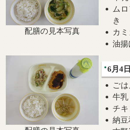
ムロ
き
配膳の見本写真
カミ
油揚
6月
ごは
牛乳
チキ
納豆