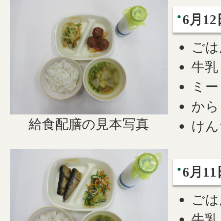
6月12
ごは
牛乳
ミー
から
給食配膳の見本写真
けん
6月11
ごは
牛乳