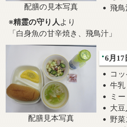
配膳の見本写真
飛鳥
※
精霊の守り人
より
「白身魚の甘辛焼き、飛鳥汁」
6月1
コッ
牛乳
ミー
大豆
配膳見本写真
野菜