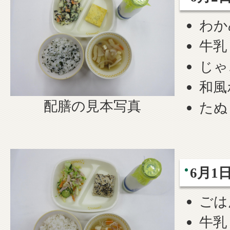
わか
牛乳
じゃ
和風
配膳の見本写真
たぬ
6月1
ごは
牛乳