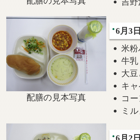
配膳の見本写真
吉野
6月3
米粉
牛乳
大豆
キャ
配膳の見本写真
コー
ミル
6月2