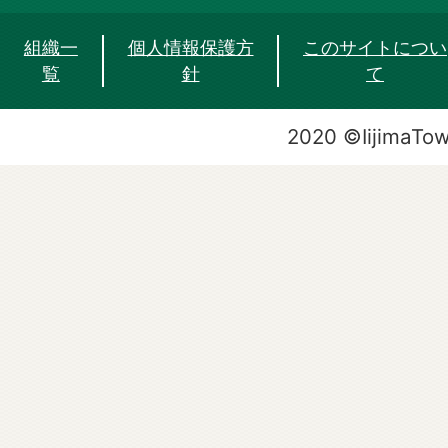
組織一
個人情報保護方
このサイトについ
覧
針
て
2020 ©IijimaTo