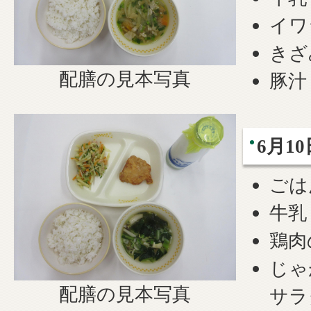
イワ
きざ
配膳の見本写真
豚汁
6月10
ごは
牛乳
鶏肉
じゃ
配膳の見本写真
サラ