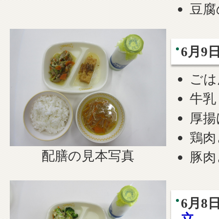
豆腐
6月9
ごは
牛乳
厚揚
鶏肉
配膳の見本写真
豚肉
6月
立