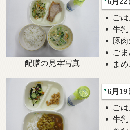
6月2
ごは
牛乳
豚肉
ごま
配膳の見本写真
まめ
6月1
ごは
牛乳