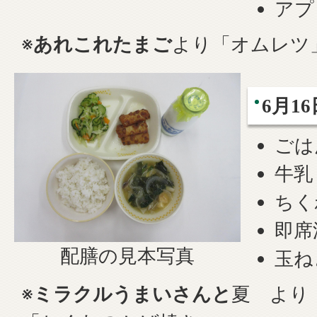
アプ
※
あれこれたまご
より「オムレツ
6月1
ごは
牛乳
ちく
即席
配膳の見本写真
玉ね
※
ミラクルうまいさんと
夏 より