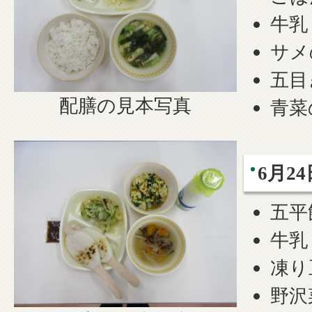
牛乳
サメ
五目
配膳の見本写真
青菜
6月2
五平
牛乳
凍り
野沢