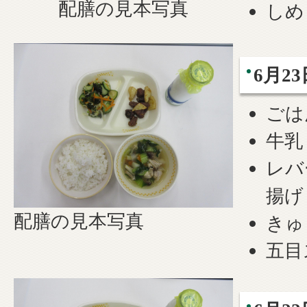
配膳の見本写真
しめ
6月23
ごは
牛乳
レバ
揚げ
配膳の見本写真
きゅ
五目