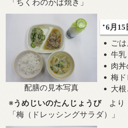
「ちくわのかば焼き」
6月1
ごは
牛乳
肉丼
梅ド
配膳の見本写真
大根
※
うめじいのたんじょうび
より
「梅（ドレッシングサラダ）」