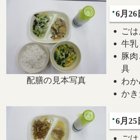
6月26
ごは
牛乳
豚肉
具
配膳の見本写真
わか
かき
6月25
ごは